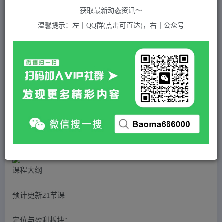
关注
私信
2年前发布
获取最新动态资讯～
604
付费资源
温馨提示：左丨QQ群(点击可直达)，右丨公众号
（5218期）2023最新短视频起号培训班：直接套用模板提升播放，附送钩子模板-31节课
此内容为付费资源，请付费后查看
5
积分
2
免费
黄金会员
超级会员(永久VIP)
登录购买
站长QQ：1970819299
验证码错误，网址最后 pwd 前面的 ? 换成 &
课程大纲
预计更新21节课
定位与盈利板块：