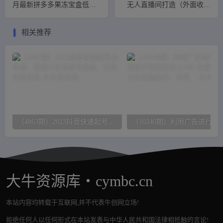
月最新拼多多果冻宝盒低价
无人直播间打造（外面收费
撸纸变现+销售详细教程
6000）
相关推荐
（4863期）2023抖音快速起号必修课，普通人抖音起号指南，实现快速涨粉
（10240期）利用广告进行掘金，动动手指就能日入
大牛资源库・cymbc.cn
本站内容均转载于互联网,并不代表牛创网立场!
拒绝任何人以任何形式在本站发表与中华人民共和国法律相抵触的言论!