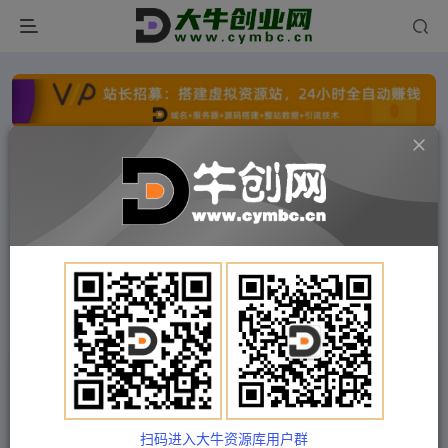
点击开通分站+
每日收入300+
文字广告火爆招租
文字广告火爆招租
文字广告火爆招租
文字广告火爆招租
文字广告火爆招租
文字广告火爆招租
首页
付费项目
中创网
正文
（5218期）2023最新短视频起号培训班：直接套用
模板提升播放，附送钩子模板-31节课
扫码进入大牛资源库用户群
Train03