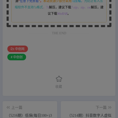
源
“
任意下免费看
”。
本站资源少部分采用
7z压缩，
为防止有人压
缩软件不支持7z格式
，7z
解压，建议下载
7-zip
，zip、rar
解压，建
议下载
WinRAR
。
THE END
中创网
# 中创创
收藏
上一篇
下一篇
（5216期）低保(每日100+)3
（5214期）抖音数字人虚拟