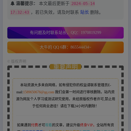
温馨提示：
本文最后更新于
2024-05-14
17:32:43
，若已失效，请及时联系
站长
删除。
有问题及时联系站长，QQ：1970819299
大牛的 QQ 6群：865544434~
©
版权声明
重要声明
本站资源大多来自网络，如有侵犯你的权益请联系管理员
E-
mail:
1589650676@qq.com
我们会第一时间进行审核删除。站内资
源为网友个人学习或测试研究使用，未经原版权作者许可,禁止用
于任何商业途径！请在下载24小时内删除！
如果遇到
付费
才可
观看
的文章，建议升级
终身VIP。
全站所有资