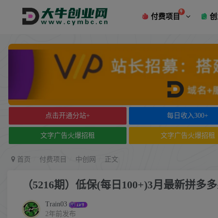
付费项目
创
点击开通分站+
每日收入300+
文字广告火爆招租
文字广告火爆招租
首页
付费项目
中创网
正文
（5216期）低保(每日100+)3月最新
Train03
2年前发布