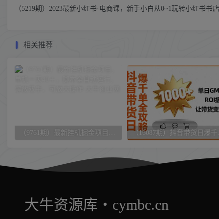
（5219期）2023最新小红书·电商课，新手小白从0~1玩转小红书书
相关推荐
（9761期）最新挂机掘金项目，单机一天40＋，脚本全自动运行，解放双手，可放大操作
（16087期）抖
大牛资源库・cymbc.cn