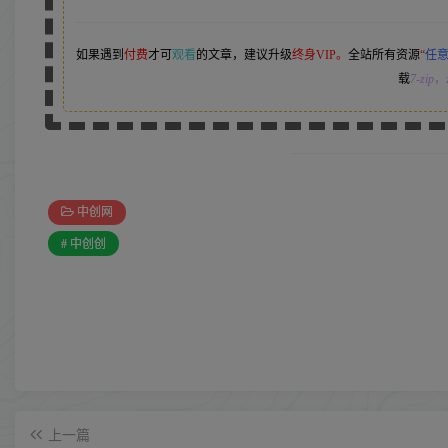
如果遇到
付费
才可
观看
的文章，建议升级
终身VIP。
全站所有资源
“
任
载
7-zip
，z
中创网
# 中创创
上一篇