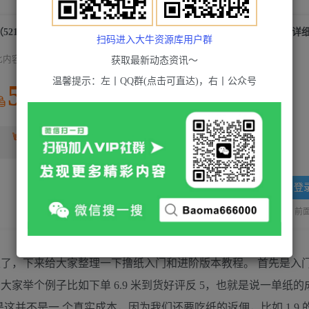
（5216期）低保(每日100+)3月最新拼多多果冻宝盒低价撸纸变现+销售详
扫码进入大牛资源库用户群
此内容为付费资源，请付费后查看
获取最新动态资讯～
温馨提示：左丨QQ群(点击可直达)，右丨公众号
5
积分
2
超级会员(永久VIP)
黄金会员
免费
登
站长QQ：1970819299
验证码错误，网址最后 pwd 前面的
久了，下来给大家整理一下撸纸入门和进阶版本教程。 首先是入
举个例子比如下单 6.9 米到货好评反 5，也就是说一单纸的成本
但是这并不是一 个真实成本，因为我们还要吃纸的返佣，比如 1.9 