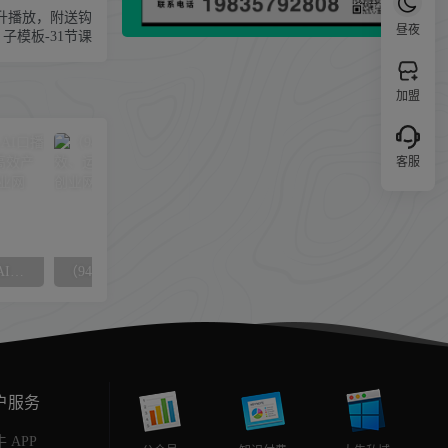
提升播放，附送钩
昼夜
子模板-31节课
加盟
客服
（12958期）视频号数字人AI口播带货，解决素人出镜难题，高效产出爆款视频引流变现
（9411期）玩转 剪映制作，特效、运镜转场（113节视频）
户服务
 APP