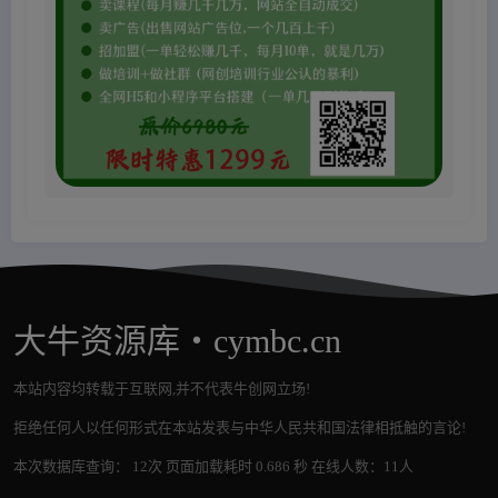
大牛资源库・cymbc.cn
本站内容均转载于互联网,并不代表牛创网立场!
拒绝任何人以任何形式在本站发表与中华人民共和国法律相抵触的言论!
本次数据库查询： 12次 页面加载耗时 0.686 秒 在线人数：11人