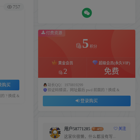
757
付费资源
5
积分
黄金会员
超级会员(永久VIP)
2
免费
录购买
站长QQ：1970819299
验证码错误，网址最后 pwd 前面的 ? 换成 &
 ? 换成 &
登录购买
用户58771285
关注
这家伙很懒，什么都没有写...