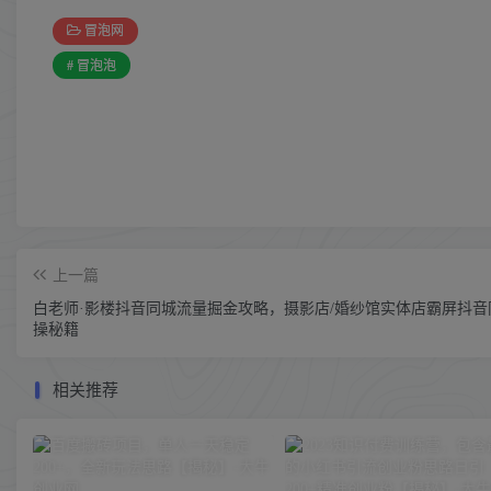
冒泡网
# 冒泡泡
上一篇
白老师·影楼抖音同城流量掘金攻略，摄影店/婚纱馆实体店霸屏抖音
操秘籍
相关推荐