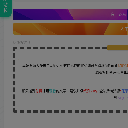
站
长
有问题及时
大牛的
©
版权声明
本站资源大多来自网络，如有侵犯你的权益请联系管理员
E-mail:
15896
原版权作者许可,禁止
如果遇到
付费
才可
观看
的文章，建议升级
终身VIP。
全站所有资源
“
任
载
7-zip
，z