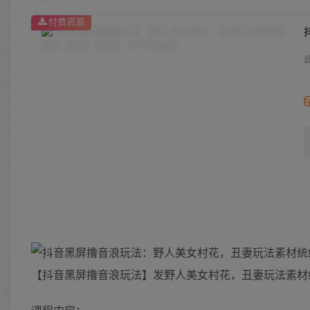
付费资源
【抖音黑屏撸音浪玩法】发野人美女村花，丑妻玩法素材