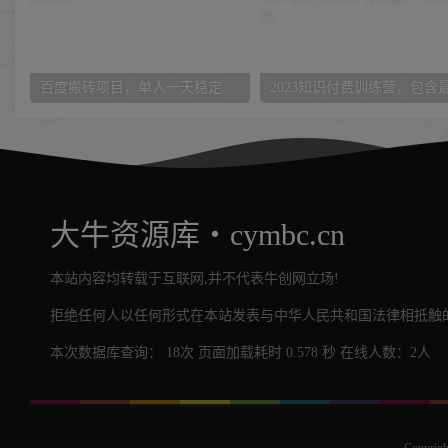
百度搬砖项目，单人一天稳定200+，全新玩法思路【揭秘】
大牛资源库・cymbc.cn
本站内容均转载于互联网,并不代表牛创网立场!
拒绝任何人以任何形式在本站发表与中华人民共和国法律相抵触的
本次数据库查询： 18次 页面加载耗时 0.578 秒 在线人数：2人
Copyrigh