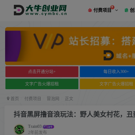
付费项目
创
点击开通分站+
每日收入300+
文字广告火爆招租
文字广告火爆招租
首页
付费项目
冒泡网
正文
抖音黑屏撸音浪玩法：野人美女村花，丑
Train03
2年前发布