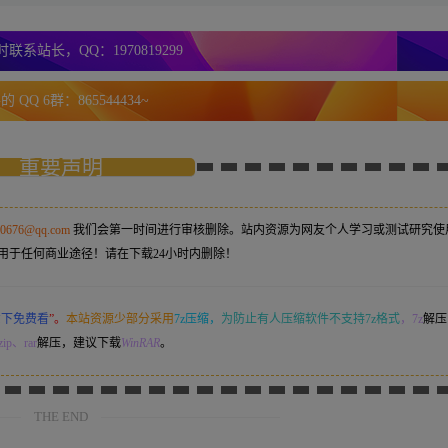
联系站长，QQ：1970819299
 QQ 6群：865544434~
重要声明
50676@qq.com
我们会第一时间进行审核删除。站内资源为网友个人学习或测试研究使
用于任何商业途径！请在下载24小时内删除！
意下免费看
”。
本站资源少部分采用
7z压缩，
为防止有人压缩软件不支持7z格式
，7z
解压
ip、rar
解压，建议下载
WinRAR
。
THE END