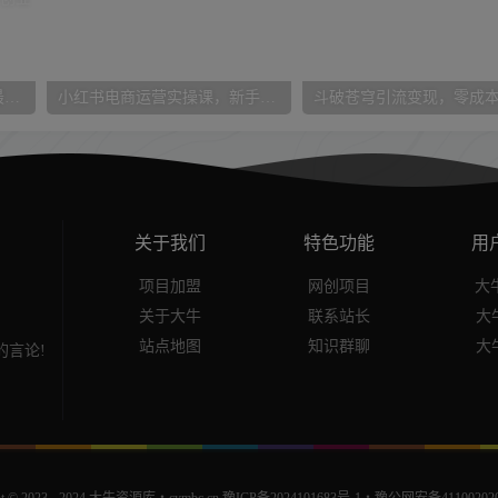
2023知识付费训练营，包含最新的小红书引流创业粉思路日引200+精准创业粉【揭秘】
小红书电商运营实操课，​新手从0~1落地实操
关于我们
特色功能
用
项目加盟
网创项目
大牛
关于大牛
联系站长
大
站点地图
知识群聊
大
言论!
t © 2023 - 2024
大牛资源库・cymbc.cn
豫ICP备2024101683号-1
・
豫公网安备411002020