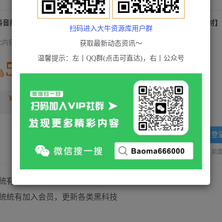
抖音黑屏撸音浪玩法：野人美女村花，丑妻玩法素材统统有【教程+素材】
扫码进入大牛资源库用户群
此内容为付费资源，请付费后查看
获取最新动态资讯～
温馨提示：左丨QQ群(点击可直达)，右丨公众号
5
积分
2
超级会员(永久VIP)
黄金会员
免费
登
站长QQ：1970819299
验证码错误，网址最后 pwd 前面的
统统有加入会员，更新各类黑科技