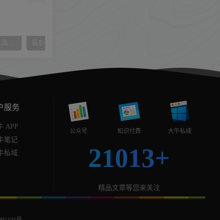
斗破苍穹引流变现，零成本高收益【揭秘】
最新外面割5000多的货拉拉搬砖项目，一天500-800，首发拆解痛点【揭秘】
户服务
 APP
公众号
知识付费
大牛私域
牛笔记
21013+
牛私域
精品文章等您来关注
01131号