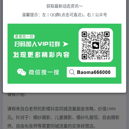
关注
私信
2年前发布
获取最新动态资讯～
524
付费资源
温馨提示：左丨QQ群(点击可直达)，右丨公众号
白老师·影楼抖音同城流量掘金攻略，摄影店/婚纱馆实体店霸屏抖音同城实操秘籍
此内容为付费资源，请付费后查看
5
积分
2
免费
黄金会员
超级会员(永久VIP)
登录购买
站长QQ：1970819299
验证码错误，网址最后 pwd 前面的 ? 换成 &
课程介绍：
课程来自白老师的影楼抖音同城流量掘金攻略，价值1980
元。针对于：婚纱摄影、儿童摄影、婚纱礼服馆、自由摄影
师、自由化妆师等需要同城流量的实体经营店。