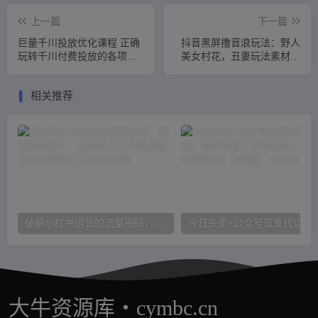
上一篇
下一篇
巨量千川投放优化课程 正确
抖音黑屏撸音浪玩法：野人
玩转千川付费投放的各项技
美女村花，丑妻玩法素材统
巧
统有【教程+素材】
相关推荐
破解小红书运营的流量密码，揽获意向客户，让你的小红书高点赞多粉丝高转化
今日头条+公众号双重代运营模式，每天花
大牛资源库・cymbc.cn