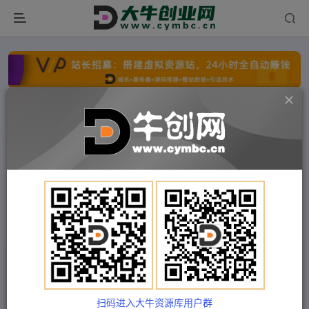
点击开通分站+
每日收入300+
文字广告火爆招租
文字广告火爆招租
文字广告火爆招租
文字广告火爆招租
文字广告火爆招租
文字广告火爆招租
首页
付费项目
冒泡网
正文
白老师·影楼抖音同城流量掘金攻略，摄影店/婚纱
馆实体店霸屏抖音同城实操秘籍
扫码进入大牛资源库用户群
Train03