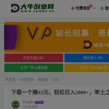
付费项目
创
点击开通分站+
每日收入300+
文字广告火爆招租
文字广告火爆招租
首页
付费项目
福缘网
正文
下载一个赚42元，轻松日入2000+，率
Train03
2年前发布