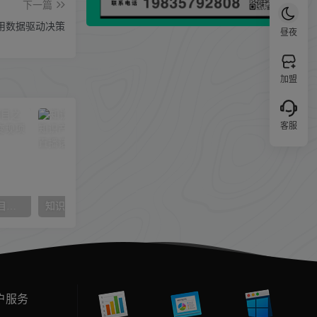
下一篇
，用数据驱动决策
昼夜
加盟
客服
（12450期）2024赚钱的项目之一，轻松月入6万+，最新可变现项目
知识卖课主播训练营：找准专属知识产品，打造主播IP定位，构建直播话术体系
户服务