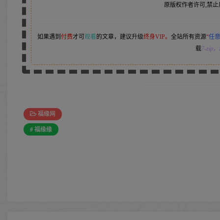
原版权作者许可,禁止
如果遇到
付费
才可
观看
的文章，建议升级
终身VIP。
全站所有资源
“
任
载
7-zip
，z
福缘网
# 福缘缘