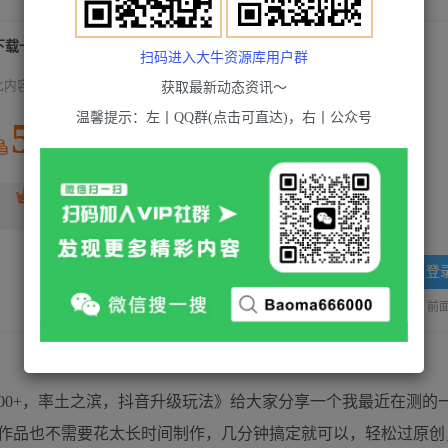
下载一个赚42元，轻松日入2000+，率土之滨，抖音升级玩法
扫码进入大牛资源库用户群
此内容为付费资源，请付费后查看
获取最新动态资讯～
温馨提示：左丨QQ群(点击可直达)，右丨公众号
5
积分
免费
超级会员(永久VIP)
黄金会员
免费
登
站长QQ：1970819299
验证码错误，网址最后 pwd 前面的
000+，率土之滨，抖音升级玩法》给大家分享一个我最近在测的
，作品也不需要花太长时间制作，几分钟搞定就可以，轻松过原创