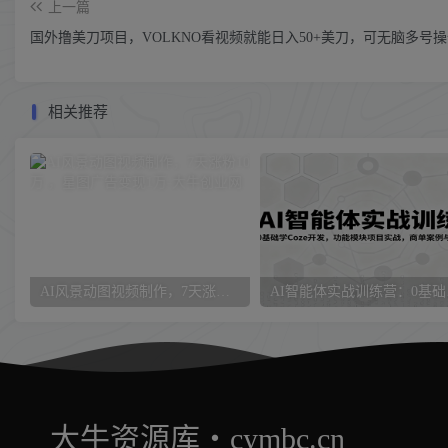
上一篇
国外撸美刀项目，VOLKNO看视频就能日入50+美刀，可无脑多号
相关推荐
AI风景动图视频制作，7天涨粉10万 ，星图广告变现1万
AI智能体
大牛资源库・cymbc.cn