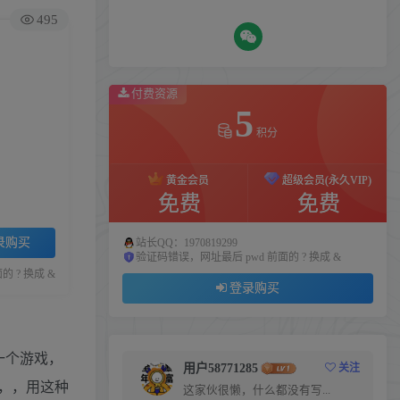
495
付费资源
5
积分
黄金会员
超级会员(永久VIP)
免费
免费
录购买
站长QQ：1970819299
验证码错误，网址最后 pwd 前面的 ? 换成 &
 ? 换成 &
登录购买
一个游戏，
用户58771285
关注
，，用这种
这家伙很懒，什么都没有写...