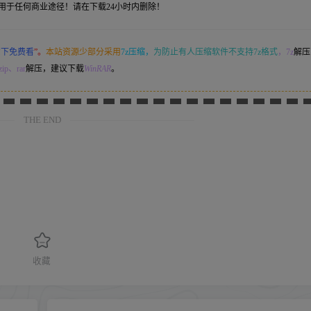
用于任何商业途径！请在下载24小时内删除！
意下免费看
”。
本站资源少部分采用
7z压缩，
为防止有人压缩软件不支持7z格式
，7z
解压
ip、rar
解压，建议下载
WinRAR
。
THE END
收藏