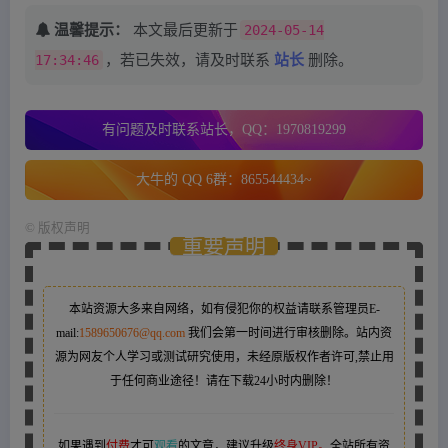
温馨提示：
本文最后更新于
2024-05-14
17:34:46
，若已失效，请及时联系
站长
删除。
有问题及时联系站长，QQ：1970819299
大牛的 QQ 6群：865544434~
©
版权声明
重要声明
本站资源大多来自网络，如有侵犯你的权益请联系管理员
E-
mail:
1589650676@qq.com
我们会第一时间进行审核删除。站内资
源为网友个人学习或测试研究使用，未经原版权作者许可,禁止用
于任何商业途径！请在下载24小时内删除！
如果遇到
付费
才可
观看
的文章，建议升级
终身VIP。
全站所有资