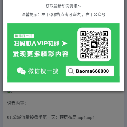
关注
私信
2年前发布
获取最新动态资讯～
614
付费资源
温馨提示：左丨QQ群(点击可直达)，右丨公众号
公域流量-操盘手，流量就是生意的基石，搞好流量定单源源不断
此内容为付费资源，请付费后查看
5
积分
免费
免费
黄金会员
超级会员(永久VIP)
登录购买
站长QQ：1970819299
验证码错误，网址最后 pwd 前面的 ? 换成 &
课程内容：
01.公域流量操盘手第一天：顶层布局.mp4.mp4