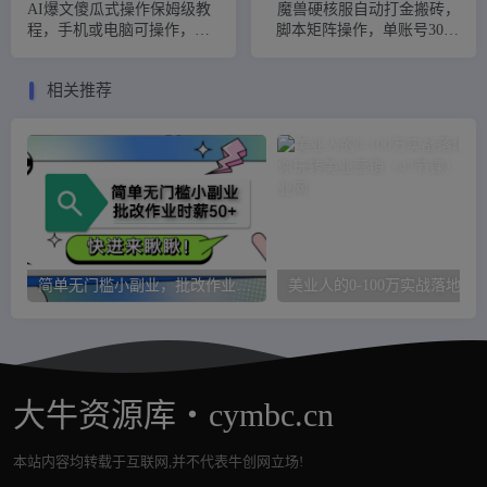
AI爆文傻瓜式操作保姆级教
魔兽硬核服自动打金搬砖，
程，手机或电脑可操作，一
脚本矩阵操作，单账号300+
天几十上百！
（附教程+脚本）
相关推荐
简单无门槛小副业，批改作业时薪50+，直接提现到支付宝
美业人的0-100万实战落地课，教你玩转美
大牛资源库・cymbc.cn
本站内容均转载于互联网,并不代表牛创网立场!