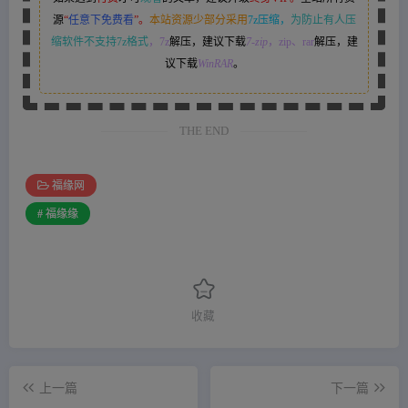
源
“
任意下免费看
”。
本站资源少部分采用
7z压缩，
为防止有人压
缩软件不支持7z格式
，7z
解压，建议下载
7-zip
，zip、rar
解压，建
议下载
WinRAR
。
THE END
福缘网
# 福缘缘
收藏
上一篇
下一篇