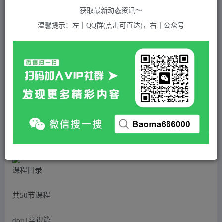
关注
私信
2年前发布
获取最新动态资讯～
938
付费资源
温馨提示：左丨QQ群(点击可直达)，右丨公众号
（4833期）2023新版dou投放+运营课：获取更精准的流量(详细教程+资料)无中创水印
此内容为付费资源，请付费后查看
5
积分
2
免费
黄金会员
超级会员(永久VIP)
登录购买
站长QQ：1970819299
验证码错误，网址最后 pwd 前面的 ? 换成 &
课程目录
共50节课程
dou+常识篇