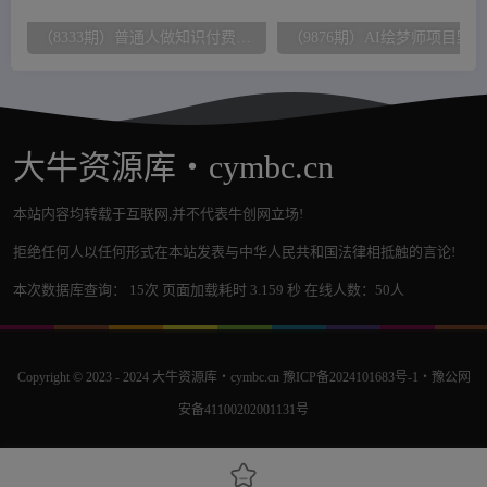
（8333期）普通人做知识付费，逆风翻盘，实现财富自由，日入过千，年入百万
大牛资源库・cymbc.cn
本站内容均转载于互联网,并不代表牛创网立场!
拒绝任何人以任何形式在本站发表与中华人民共和国法律相抵触的言论!
本次数据库查询： 15次 页面加载耗时 3.159 秒 在线人数：50人
Copyright © 2023 - 2024
大牛资源库・cymbc.cn
豫ICP备2024101683号-1
・
豫公网
安备41100202001131号