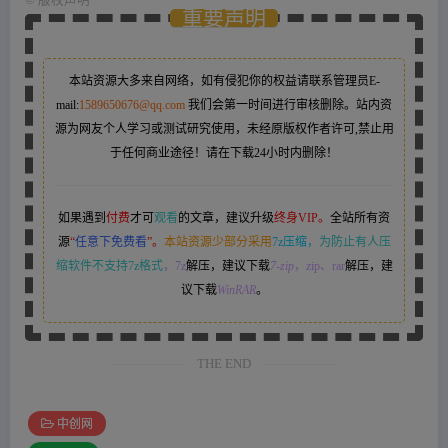
重要声明
本站资源大多来自网络，如有侵犯你的权益请联系管理员
E-
mail:
1589650676@qq.com
我们会第一时间进行审核删除。站内资
源为网友个人学习或测试研究使用，未经原版权作者许可,禁止用
于任何商业途径！请在下载24小时内删除！
如果遇到
付费
才可
观看
的文章，建议升级
终身VIP。
全站所有资
源
“
任意下免费看
”。
本站资源少部分采用
7z压缩，
为防止有人压
缩软件不支持7z格式
，7z
解压，建议下载
7-zip
，zip、rar
解压，建
议下载
WinRAR
。
THE END
中创网