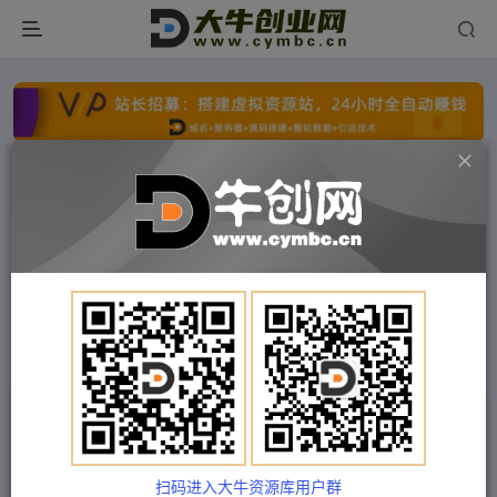
点击开通分站+
每日收入300+
文字广告火爆招租
文字广告火爆招租
文字广告火爆招租
文字广告火爆招租
文字广告火爆招租
文字广告火爆招租
首页
付费项目
中创网
正文
（4833期）2023新版dou投放+运营课：获取更精
准的流量(详细教程+资料)无中创水印
扫码进入大牛资源库用户群
Train03