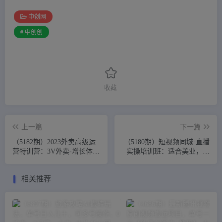
中创网
# 中创创
收藏
上一篇
下一篇
（5182期）2023外卖高级运
（5180期）短视频同城·直播
营特训营：3V外卖-增长体
实操培训班：适合美业，餐
系，系统-梳理，结合-实例
饮，舞蹈，小吃，服装，酒
业
相关推荐