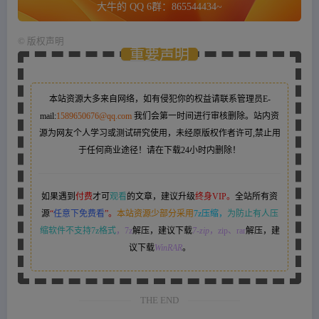
大牛的 QQ 6群：865544434~
©
版权声明
重要声明
本站资源大多来自网络，如有侵犯你的权益请联系管理员
E-
mail:
1589650676@qq.com
我们会第一时间进行审核删除。站内资
源为网友个人学习或测试研究使用，未经原版权作者许可,禁止用
于任何商业途径！请在下载24小时内删除！
如果遇到
付费
才可
观看
的文章，建议升级
终身VIP。
全站所有资
源
“
任意下免费看
”。
本站资源少部分采用
7z压缩，
为防止有人压
缩软件不支持7z格式
，7z
解压，建议下载
7-zip
，zip、rar
解压，建
议下载
WinRAR
。
THE END