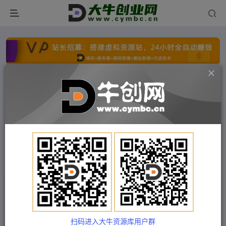
点击开通分站+
每日收入300+
文字广告火爆招租
文字广告火爆招租
文字广告火爆招租
文字广告火爆招租
文字广告火爆招租
文字广告火爆招租
首页
付费项目
中创网
正文
（5179期）小红书流量密码入口揭秘：带你玩转小
红书各种玩法 运营技巧+优化！
扫码进入大牛资源库用户群
Train03