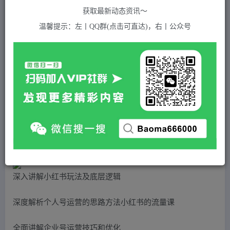
关注
私信
2年前发布
获取最新动态资讯～
974
付费资源
温馨提示：左丨QQ群(点击可直达)，右丨公众号
（5179期）小红书流量密码入口揭秘：带你玩转小红书各种玩法 运营技巧+优化！
此内容为付费资源，请付费后查看
5
积分
2
免费
黄金会员
超级会员(永久VIP)
登录购买
站长QQ：1970819299
验证码错误，网址最后 pwd 前面的 ? 换成 &
深入讲解小红书玩法及底层逻辑
深度解析个人号运营的思路方法小红书的流量课
全面讲解企业号运营技巧和优化