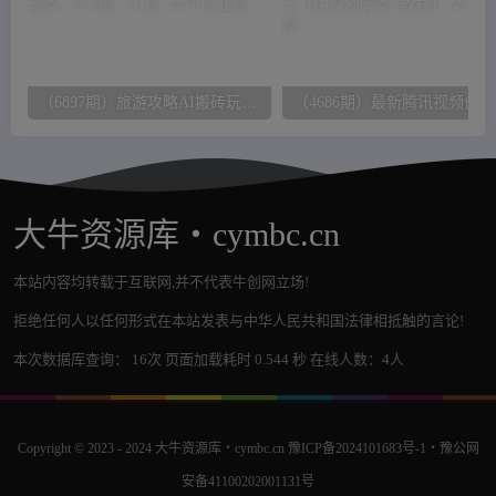
（6897期）旅游攻略AI搬砖玩法，单号日入几十，可多号操作，0成本，0门槛，小白.
（46
大牛资源库・cymbc.cn
本站内容均转载于互联网,并不代表牛创网立场!
拒绝任何人以任何形式在本站发表与中华人民共和国法律相抵触的言论!
本次数据库查询： 16次 页面加载耗时 0.544 秒 在线人数：4人
Copyright © 2023 - 2024
大牛资源库・cymbc.cn
豫ICP备2024101683号-1
・
豫公网
安备41100202001131号