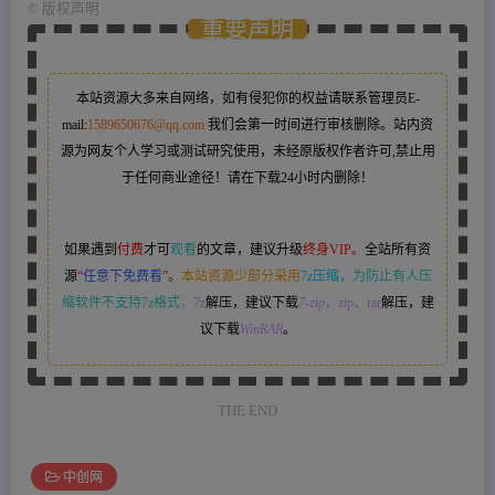
©
版权声明
重要声明
本站资源大多来自网络，如有侵犯你的权益请联系管理员
E-
mail:
1589650676@qq.com
我们会第一时间进行审核删除。站内资
源为网友个人学习或测试研究使用，未经原版权作者许可,禁止用
于任何商业途径！请在下载24小时内删除！
如果遇到
付费
才可
观看
的文章，建议升级
终身VIP。
全站所有资
源
“
任意下免费看
”。
本站资源少部分采用
7z压缩，
为防止有人压
缩软件不支持7z格式
，7z
解压，建议下载
7-zip
，zip、rar
解压，建
议下载
WinRAR
。
THE END
中创网