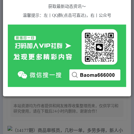
关注
私信
1年前发布
获取最新动态资讯～
26
付费资源
温馨提示：左丨QQ群(点击可直达)，右丨公众号
（14177期）商品审核员，几秒一单，多劳多得，新人小白一天轻松200+
此内容为付费资源，请付费后查看
5
积分
免费
免费
黄金会员
超级会员(永久VIP)
登录购买
站长QQ：1970819299
验证码错误，网址最后 pwd 前面的 ? 换成 &
自动发货
如遇链接失效请联系客服
本站资源均为作者提供和网友推荐收集整理而来，仅供学习和
研究使用，请在下载后24小时内删除，谢谢合作！