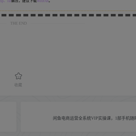
ip、rar
解压，建议下载
WinRAR
。
THE END
收藏
闲鱼电商运营全系统VIP实操课，1部手机