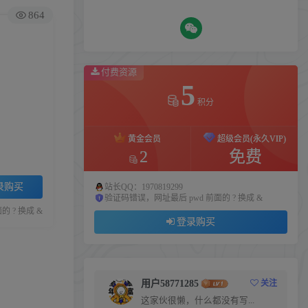
864
付费资源
5
积分
黄金会员
超级会员(永久VIP)
2
免费
录购买
站长QQ：1970819299
验证码错误，网址最后 pwd 前面的 ? 换成 &
 ? 换成 &
登录购买
用户58771285
关注
这家伙很懒，什么都没有写...