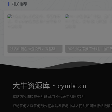
相关推荐
秋名山随心推叠投课，零基础学员，可以学会底层逻辑少走弯路
大牛资源库・cymbc.cn
本站内容均转载于互联网,并不代表牛创网立场!
拒绝任何人以任何形式在本站发表与中华人民共和国法律相抵触的