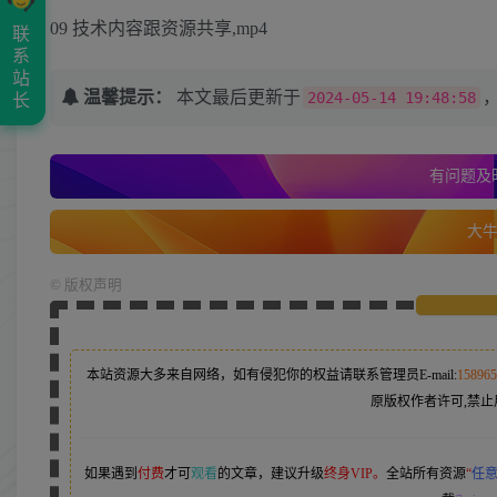
09 技术内容跟资源共享,mp4
联
系
站
温馨提示：
本文最后更新于
2024-05-14 19:48:58
长
有问题及时
大牛的
©
版权声明
本站资源大多来自网络，如有侵犯你的权益请联系管理员
E-mail:
15896
原版权作者许可,禁止
如果遇到
付费
才可
观看
的文章，建议升级
终身VIP。
全站所有资源
“
任