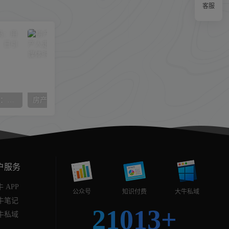
客服
被99%博主忽略的财富密码：用AI批量收割中老年情感赛道，日引流300+精准粉
房产直播训练营，助力新媒体地产人走出困境，帮助房产人走入新媒体时代
户服务
 APP
公众号
知识付费
大牛私域
牛笔记
21013+
牛私域