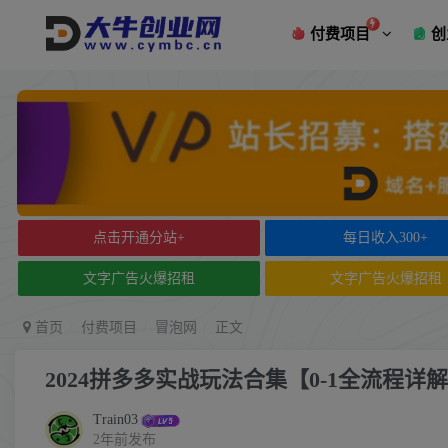
付费项目
创
点击开通分站+
每日收入300+
文字广告火爆招租
文字广告火爆招租
首页
付费项目
冒泡网
正文
2024拼多多实战玩法合集【0-1全流程详
Train03
2年前发布