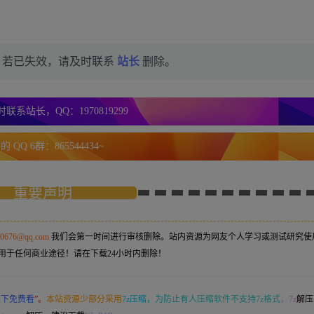
，若已失效，请及时联系
站长
删除。
联系站长，QQ：1970819299
 QQ 6群：865544434~
重要声明
50676@qq.com
我们会第一时间进行审核删除。站内资源为网友个人学习或测试研究使
用于任何商业途径！请在下载24小时内删除！
意下免费看
”。
本站资源少部分采用
7z压缩，
为防止有人压缩软件不支持7z格式
，7z
解压