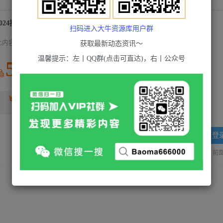
2024拼多多实战玩法合集【0-1全流程详解】照葫芦画瓢
扫码进入大牛资源库用户群
此内容为付费资源，请付费后查看
获取最新动态资讯～
温馨提示：左丨QQ群(点击可直达)，右丨公众号
5
积分
2
超级会员(永久VIP)
黄金会员
免费
登
站长QQ：1970819299
验证码错误，网址最后 pwd 前面的