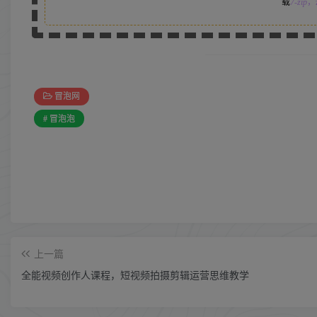
载
7-zip
，z
冒泡网
# 冒泡泡
上一篇
全能视频创作人课程，短视频拍摄剪辑运营思维教学