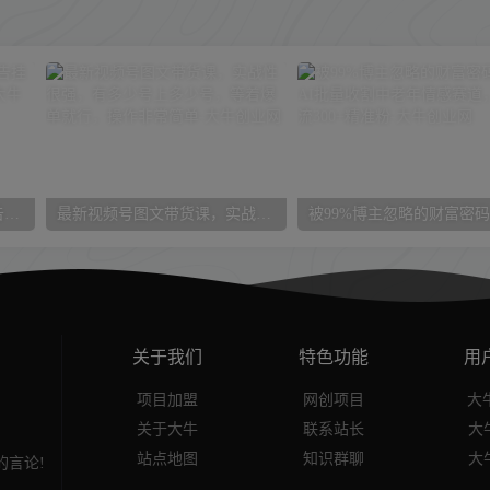
2025小程序推广计划，撸广告挂JI3.0玩法，日均5张【揭秘】
最新视频号图文带货课，实战性很强，有多少号上多少号，等着爆单就行，操作非常简单
关于我们
特色功能
用
项目加盟
网创项目
大牛
关于大牛
联系站长
大
站点地图
知识群聊
大
言论!