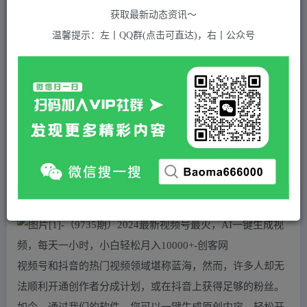
关注
私信
2年前发布
获取最新动态资讯～
925
付费资源
温馨提示：左丨QQ群(点击可直达)，右丨公众号
（9735期）2024最新视频号最火，AI一键生成视频，每天一小时，小白轻松月入10000+
此内容为付费资源，请付费后查看
5
积分
2
免费
黄金会员
超级会员(永久VIP)
登录购买
站长QQ：1970819299
验证码错误，网址最后 pwd 前面的 ? 换成 &
视频号和抖音的热门视频领域堪称蓝海，然而，许多人却无
法顺利开通创作者分成计划，或在抖音上获得足够的粉丝。
如今，通过我们的软件，您可以一键生成原创内容，轻松开