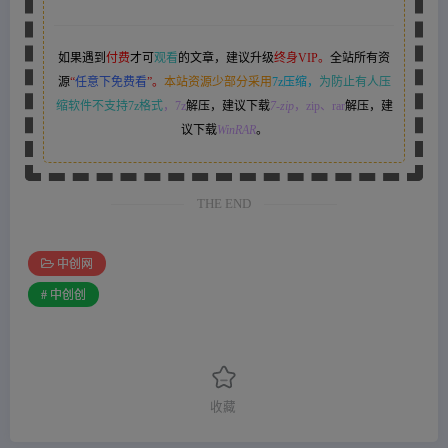
如果遇到
付费
才可
观看
的文章，建议升级
终身VIP。
全站所有资
源
“
任意下免费看
”。
本站资源少部分采用
7z压缩，
为防止有人压
缩软件不支持7z格式
，7z
解压，建议下载
7-zip
，zip、rar
解压，建
议下载
WinRAR
。
THE END
中创网
# 中创创
收藏