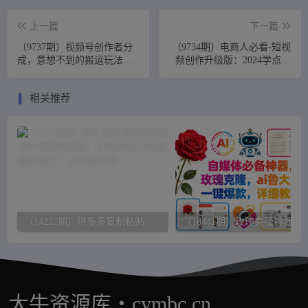
上一篇
下一篇
（9737期）视频号创作者分
（9734期）电商人必看-短视
成，意想不到的搬运玩法，
频创作升级版：2024学点新
一次性100条原创视频，日入
东西，做能带货的爆款短视
1000+
频
相关推荐
（14232期）拼多多复制粘贴日引300+付费创业粉，割韭菜月入6位数最新教程！
（18441期）玫瑰克隆神器，一键ai大魔，爆款工
大牛资源库・cymbc.cn