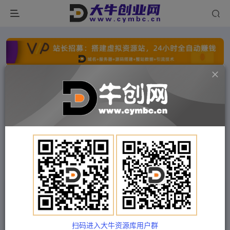
点击开通分站+
每日收入300+
文字广告火爆招租
文字广告火爆招租
文字广告火爆招租
文字广告火爆招租
文字广告火爆招租
文字广告火爆招租
首页
付费项目
中创网
正文
（9711期）抽象艺术号掘金3.0，一天半小时 ，蓝
海项目， 互联网小白轻松上手，轻松…
扫码进入大牛资源库用户群
Train03