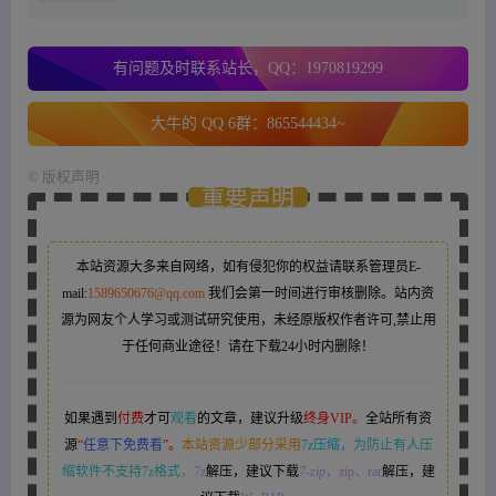
有问题及时联系站长，QQ：1970819299
大牛的 QQ 6群：865544434~
©
版权声明
重要声明
本站资源大多来自网络，如有侵犯你的权益请联系管理员
E-
mail:
1589650676@qq.com
我们会第一时间进行审核删除。站内资
源为网友个人学习或测试研究使用，未经原版权作者许可,禁止用
于任何商业途径！请在下载24小时内删除！
如果遇到
付费
才可
观看
的文章，建议升级
终身VIP。
全站所有资
源
“
任意下免费看
”。
本站资源少部分采用
7z压缩，
为防止有人压
缩软件不支持7z格式
，7z
解压，建议下载
7-zip
，zip、rar
解压，建