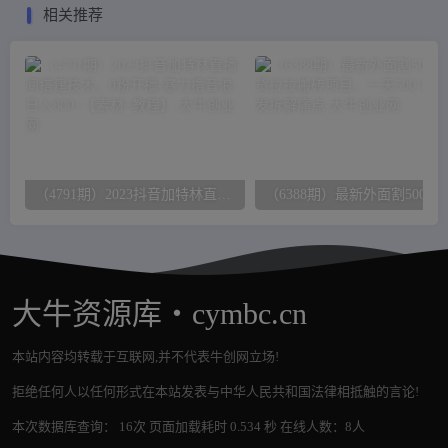
相关推荐
（4791期）2023抖音加特林直播间搭建技术，0粉开播-暴力撸音浪-日入800+【素材+教程】
（63
大牛资源库・cymbc.cn
本站内容均转载于互联网,并不代表牛创网立场!
拒绝任何人以任何形式在本站发表与中华人民共和国法律相抵触的言论!
本次数据库查询： 16次 页面加载耗时 0.534 秒 在线人数：8人