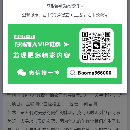
关注
私信
2年前发布
获取最新动态资讯～
976
付费资源
温馨提示：左丨QQ群(点击可直达)，右丨公众号
（9711期）抽象艺术号掘金3.0，一天半小时 ，蓝海项目， 互联网小白轻松上手，轻松…
此内容为付费资源，请付费后查看
5
积分
2
免费
黄金会员
超级会员(永久VIP)
登录购买
站长QQ：1970819299
验证码错误，网址最后 pwd 前面的 ? 换成 &
艺术，是人们对美好的向往的体现，我们无时无刻都在寻求
美好，去寻求心灵的慰藉，因为他人的创作让我们产生了共
鸣，这是人与生俱来的热爱，我们盼望知己，渴望美好，却