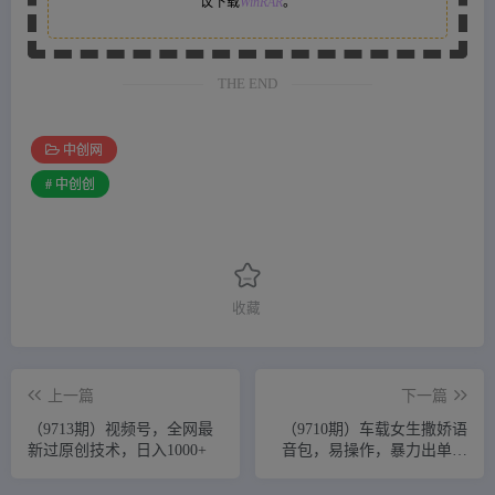
议下载
WinRAR
。
THE END
中创网
# 中创创
收藏
上一篇
下一篇
（9713期）视频号，全网最
（9710期）车载女生撒娇语
新过原创技术，日入1000+
音包，易操作，暴力出单，
月入30000+