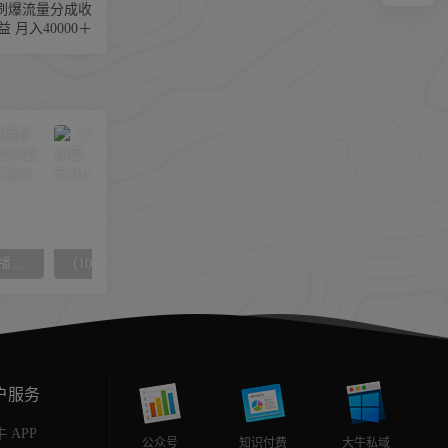
 刷爆流量分成收
益 月入40000＋
（5820期）AI换脸视频+直播教程 帮你换成别人的模样还能实时直播撸钱 (教程+配套资料)
（10096期）谷歌广告B2C实战特训营，500+谷歌账户经验，实战演示从0-1搭建广告账户
户服务
 APP
公众号
知识付费
大牛私域