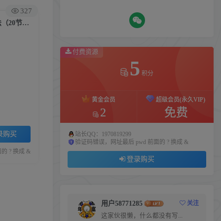
327
（9692期）直通车收割玩法2.0课程：智能推广收割方法+标准推广收割方法（20节课）
付费资源
5
积分
黄金会员
超级会员(永久VIP)
2
免费
录购买
站长QQ：1970819299
验证码错误，网址最后 pwd 前面的 ? 换成 &
 ? 换成 &
登录购买
用户58771285
关注
这家伙很懒，什么都没有写...