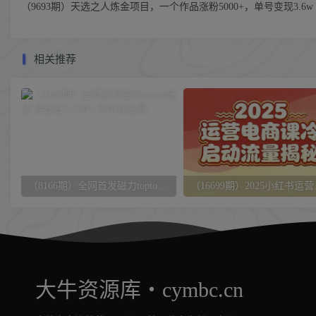
（9693期）天选之人炼金项目，一个作品涨粉5000+，单号变现3.6w
相关推荐
（8166期）全网首发磁力toptop玩法 轻松日入300+
（16699期
大牛资源库・cymbc.cn