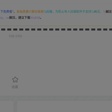
意下免费看
”。
本站资源少部分采用
7z压缩，
为防止有人压缩软件不支持7z格式
，7z
解压
ip、rar
解压，建议下载
WinRAR
。
THE END
收藏