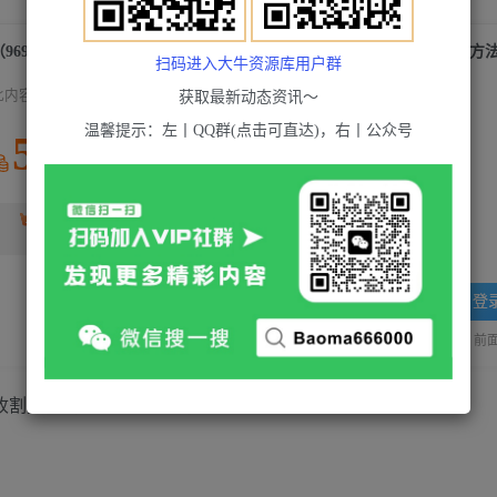
扫码进入大牛资源库用户群
此内容为付费资源，请付费后查看
获取最新动态资讯～
温馨提示：左丨QQ群(点击可直达)，右丨公众号
5
积分
2
超级会员(永久VIP)
黄金会员
免费
登
站长QQ：1970819299
验证码错误，网址最后 pwd 前面的