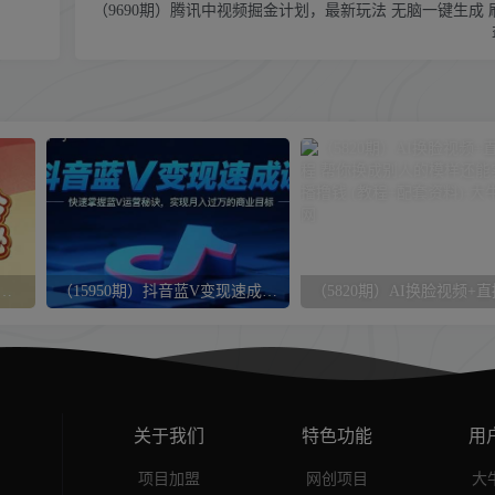
（9690期）腾讯中视频掘金计划，最新玩法 无脑一键生成
）2025小红书运营电商课：新手实战＋冷启动＋流量揭秘
（15950期）抖音蓝V变现速成课，快速掌握蓝V运营秘诀，实现月入过万的商业目标
关于我们
特色功能
用
项目加盟
网创项目
大牛