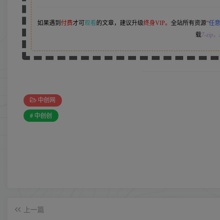
如果遇到
付费
才可
观看
的文章，建议升级
终身VIP。
全站所有资源
“
任
载
7-zip
，z
中创网
# 中创创
上一篇