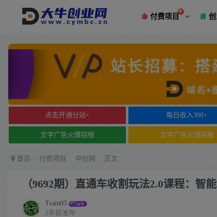
付费项目
创
点击开通分站+
每日收入300+
文字广告火爆招租
文字广告火爆招租
首页
付费项目
中创网
正文
（9692期）直通车收割玩法2.0课程：
Train03
2年前发布