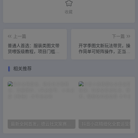
收藏
上一篇
下一篇
普通人首选：服装类图文带
开学季图文新玩法带货，操
货喂饭级教程，项目门槛
作简单可矩阵操作，正当红
低，周期非常长
利期小白日入500+！【揭
秘】
相关推荐
最新全网首发，德云社文案赛道，流量爆炸，3天必起号，小白必备【揭秘】
抖音