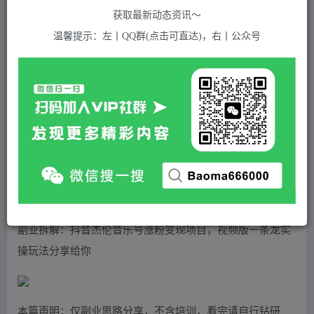
关注
私信
2年前发布
获取最新动态资讯～
676
付费资源
温馨提示：左丨QQ群(点击可直达)，右丨公众号
副业拆解：抖音杰伦音乐号涨粉变现项目，视频版一条龙实操玩法分享给你
此内容为付费资源，请付费后查看
5
积分
2
免费
黄金会员
超级会员(永久VIP)
登录购买
站长QQ：1970819299
验证码错误，网址最后 pwd 前面的 ? 换成 &
副业拆解：抖音杰伦音乐号涨粉变现项目，视频版一条龙实
操玩法分享给你
本篇声明：仅副业思路分享，不含培训，看完请自行钻研