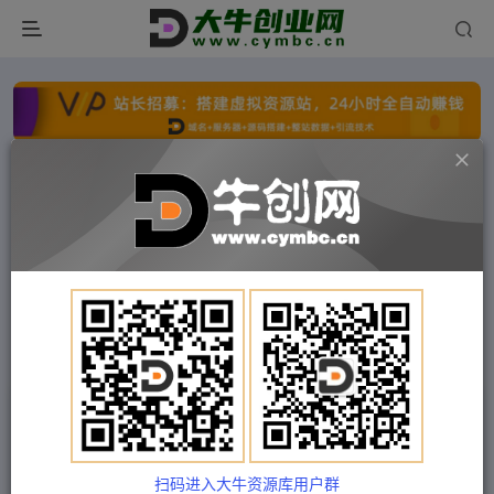
点击开通分站+
每日收入300+
文字广告火爆招租
文字广告火爆招租
文字广告火爆招租
文字广告火爆招租
文字广告火爆招租
文字广告火爆招租
首页
付费项目
冒泡网
正文
副业拆解：抖音杰伦音乐号涨粉变现项目，视频版
一条龙实操玩法分享给你
扫码进入大牛资源库用户群
Train03