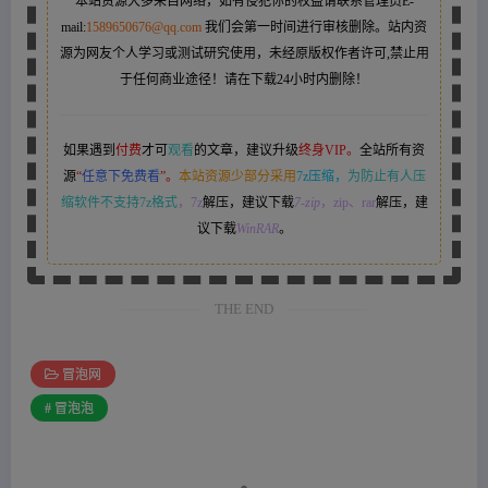
本站资源大多来自网络，如有侵犯你的权益请联系管理员
E-
mail:
1589650676@qq.com
我们会第一时间进行审核删除。站内资
源为网友个人学习或测试研究使用，未经原版权作者许可,禁止用
于任何商业途径！请在下载24小时内删除！
如果遇到
付费
才可
观看
的文章，建议升级
终身VIP。
全站所有资
源
“
任意下免费看
”。
本站资源少部分采用
7z压缩，
为防止有人压
缩软件不支持7z格式
，7z
解压，建议下载
7-zip
，zip、rar
解压，建
议下载
WinRAR
。
THE END
冒泡网
# 冒泡泡