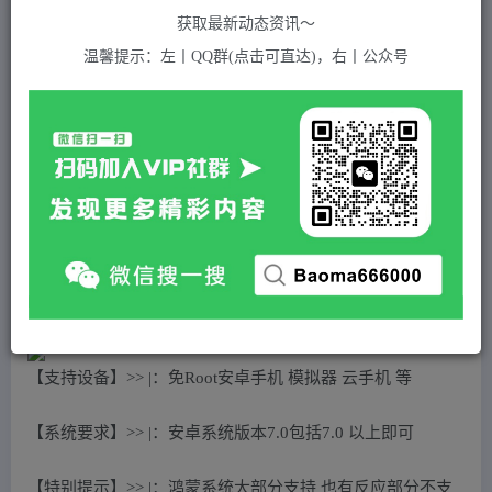
关注
私信
2年前发布
获取最新动态资讯～
808
付费资源
温馨提示：左丨QQ群(点击可直达)，右丨公众号
（5332期）【引流必备】最新网易云音乐全功能引流脚本 解放双手自动引流【脚本+教程】
此内容为付费资源，请付费后查看
5
积分
2
免费
黄金会员
超级会员(永久VIP)
登录购买
站长QQ：1970819299
验证码错误，网址最后 pwd 前面的 ? 换成 &
【支持设备】>> |：免Root安卓手机 模拟器 云手机 等
【系统要求】>> |：安卓系统版本7.0包括7.0 以上即可
【特别提示】>> |：鸿蒙系统大部分支持 也有反应部分不支