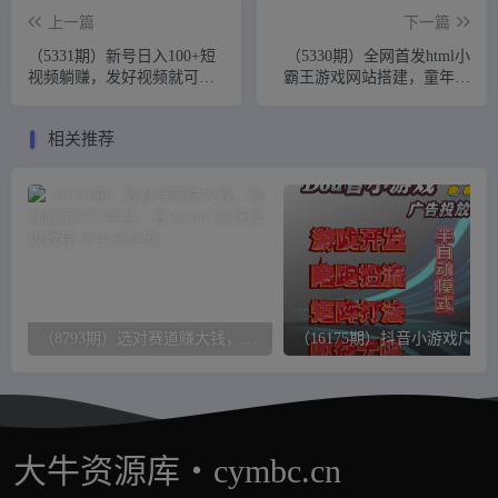
上一篇
下一篇
（5331期）新号日入100+短
（5330期）全网首发html小
视频躺赚，发好视频就可以
霸王游戏网站搭建，童年经
了，矩阵多号多发作品效果
典200款游戏【源码+教程】
更好
相关推荐
（8793期）选对赛道赚大钱，视频搬运冷门平台，日入500+的保姆级教程
（16175期）抖音小游戏广告推广项目，20
大牛资源库・cymbc.cn