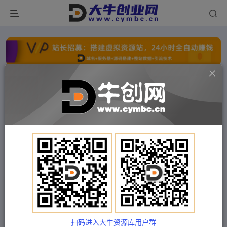
点击开通分站+
每日收入300+
文字广告火爆招租
文字广告火爆招租
文字广告火爆招租
文字广告火爆招租
文字广告火爆招租
文字广告火爆招租
首页
付费项目
中创网
正文
（5332期）【引流必备】最新网易云音乐全功能引
流脚本 解放双手自动引流【脚本+教程】
扫码进入大牛资源库用户群
Train03