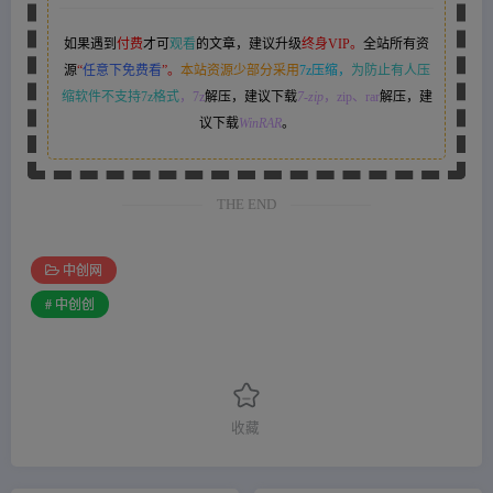
如果遇到
付费
才可
观看
的文章，建议升级
终身VIP。
全站所有资
源
“
任意下免费看
”。
本站资源少部分采用
7z压缩，
为防止有人压
缩软件不支持7z格式
，7z
解压，建议下载
7-zip
，zip、rar
解压，建
议下载
WinRAR
。
THE END
中创网
# 中创创
收藏