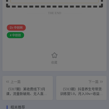
THE END
中创网
# 中创创
收藏
上一篇
下一篇
（5317期）某收费线下3月
（5313期）抖音养生号带货·
课，流量新破局、无人直播
训练营5.0，月入10w+收益更
导流20w到私域、快团团等
稳定的玩法，让你带货收益
太香了
爆炸
相关推荐