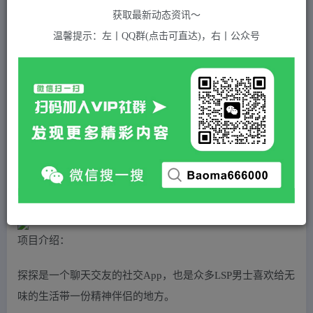
关注
私信
2年前发布
获取最新动态资讯～
325
付费资源
温馨提示：左丨QQ群(点击可直达)，右丨公众号
（5311期）最新探探全自动点赞引流，配合男粉变现思路轻松日赚500+【脚本+教程】
此内容为付费资源，请付费后查看
5
积分
2
免费
黄金会员
超级会员(永久VIP)
登录购买
站长QQ：1970819299
验证码错误，网址最后 pwd 前面的 ? 换成 &
项目介绍：
探探是一个聊天交友的社交App，也是众多LSP男士喜欢给无
味的生活带一份精神伴侣的地方。