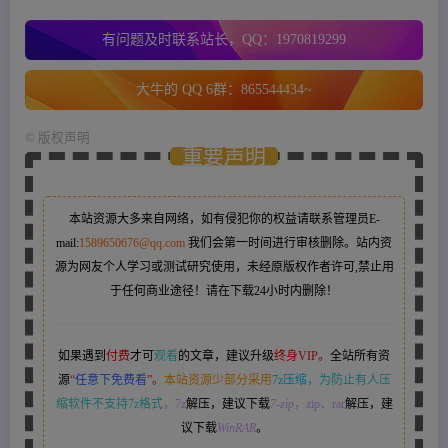
有问题及时联系站长，QQ：1970819299
大牛的 QQ 6群：865544434~
©
版权声明
重要声明
本站资源大多来自网络，如有侵犯你的权益请联系管理员
E-
mail:
1589650676@qq.com
我们会第一时间进行审核删除。站内资
源为网友个人学习或测试研究使用，未经原版权作者许可,禁止用
于任何商业途径！请在下载24小时内删除！
如果遇到
付费
才可
观看
的文章，建议升级
终身VIP。
全站所有资
源
“
任意下免费看
”。
本站资源少部分采用
7z压缩，
为防止有人压
缩软件不支持7z格式
，7z
解压，建议下载
7-zip
，zip、rar
解压，建
议下载
WinRAR
。