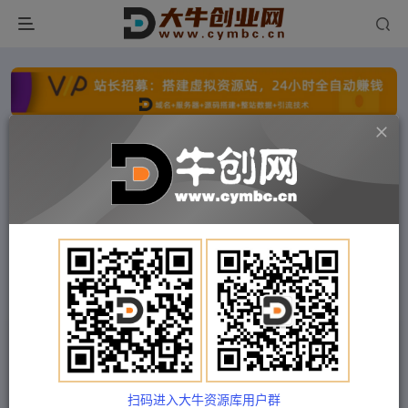
点击开通分站+
每日收入300+
文字广告火爆招租
文字广告火爆招租
文字广告火爆招租
文字广告火爆招租
文字广告火爆招租
文字广告火爆招租
首页
付费项目
中创网
正文
（5311期）最新探探全自动点赞引流，配合男粉变
现思路轻松日赚500+【脚本+教程】
扫码进入大牛资源库用户群
Train03