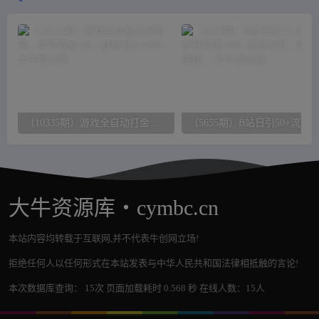
（10335期）游戏全自动打金搬砖，单号收益300+ 轻松日入1000+
大牛资源库・cymbc.cn
本站内容均转载于互联网,并不代表牛创网立场!
拒绝任何人以任何形式在本站发表与中华人民共和国法律相抵触的言论!
本次数据库查询： 15次 页面加载耗时 0.568 秒 在线人数：15人