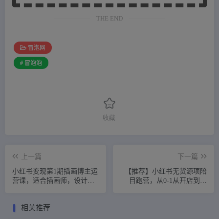
THE END
冒泡网
# 冒泡泡
收藏
上一篇
下一篇
小红书变现第1期插画博主运
【推荐】小红书无货源项陪
营课，适合插画师，设计
目‬跑营，从0-1从开店到爆
师，美术老师自媒体运营变
单，单店30万销售额，利润
现，学习商业变现思维
50%，有所‬的货干‬都享分‬给
相关推荐
你【更新】