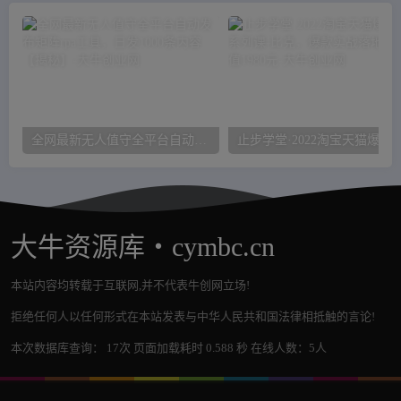
全网最新无人值守全平台自动发布矩阵rpa工具，日发1000条内容【揭秘】
止步学堂·2022淘宝天猫爆款打造系列课-比克，爆款实
大牛资源库・cymbc.cn
本站内容均转载于互联网,并不代表牛创网立场!
拒绝任何人以任何形式在本站发表与中华人民共和国法律相抵触的言论!
本次数据库查询： 17次 页面加载耗时 0.588 秒 在线人数：5人