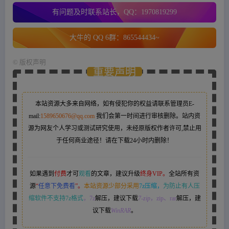
有问题及时联系站长，QQ：1970819299
大牛的 QQ 6群：865544434~
©
版权声明
重要声明
本站资源大多来自网络，如有侵犯你的权益请联系管理员
E-
mail:
1589650676@qq.com
我们会第一时间进行审核删除。站内资
源为网友个人学习或测试研究使用，未经原版权作者许可,禁止用
于任何商业途径！请在下载24小时内删除！
如果遇到
付费
才可
观看
的文章，建议升级
终身VIP。
全站所有资
源
“
任意下免费看
”。
本站资源少部分采用
7z压缩，
为防止有人压
缩软件不支持7z格式
，7z
解压，建议下载
7-zip
，zip、rar
解压，建
议下载
WinRAR
。