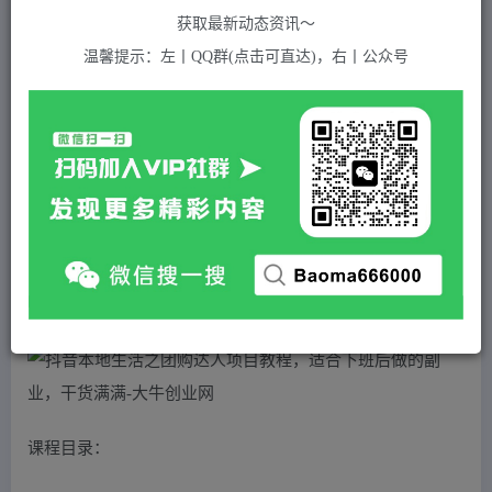
关注
私信
2年前发布
获取最新动态资讯～
787
付费资源
温馨提示：左丨QQ群(点击可直达)，右丨公众号
抖音本地生活之团购达人项目教程，适合下班后做的副业，干货满满
此内容为付费资源，请付费后查看
5
积分
2
免费
黄金会员
超级会员(永久VIP)
登录购买
站长QQ：1970819299
验证码错误，网址最后 pwd 前面的 ? 换成 &
课程目录：