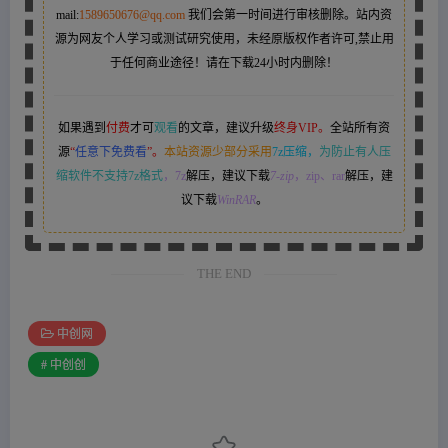
mail:
1589650676@qq.com
我们会第一时间进行审核删除。站内资
源为网友个人学习或测试研究使用，未经原版权作者许可,禁止用
于任何商业途径！请在下载24小时内删除！
如果遇到
付费
才可
观看
的文章，建议升级
终身VIP。
全站所有资
源
“
任意下免费看
”。
本站资源少部分采用
7z压缩，
为防止有人压
缩软件不支持7z格式
，7z
解压，建议下载
7-zip
，zip、rar
解压，建
议下载
WinRAR
。
THE END
中创网
# 中创创