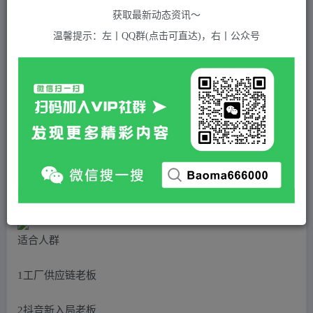
关注
私信
2年前发布
获取最新动态资讯～
710
付费资源
温馨提示：左丨QQ群(点击可直达)，右丨公众号
（5297期）2023抖音千川运营训练营，起号期+增长期 的搭建计划详细实战课！
此内容为付费资源，请付费后查看
5
积分
2
免费
黄金会员
超级会员(永久VIP)
登录购买
站长QQ：1970819299
验证码错误，网址最后 pwd 前面的 ? 换成 &
适合人群
1工厂供应链老板
2抖音新入局老板