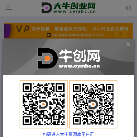
点击开通分站+
每日收入300+
文字广告火爆招租
文字广告火爆招租
文字广告火爆招租
文字广告火爆招租
文字广告火爆招租
文字广告火爆招租
首页
付费项目
中创网
正文
（5297期）2023抖音千川运营训练营，起号期+增
长期 的搭建计划详细实战课！
扫码进入大牛资源库用户群
Train03