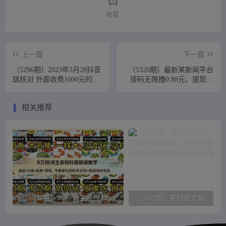
收藏
上一篇
下一篇
（5296期）2023年3月28抖音
（5320期）最新某新闻平台
跳核对 外面收费1000元的技
接码无限撸0.88元，提现秒
术 会员自测 黑科技随时可能
到账【详细玩法教程】
和谐
相关推荐
（18837期）9w粉博主亲授科普解说教学：选题+文案+配音+剪辑，零基础吃透伙伴计划+精选双份收益
（7