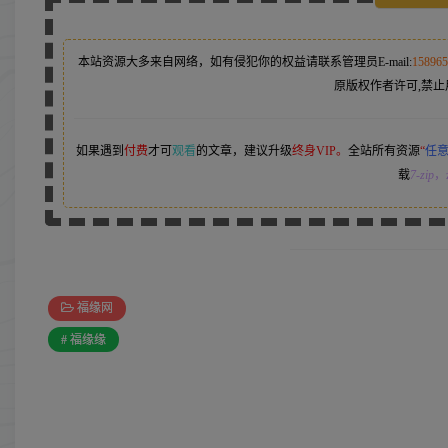
本站资源大多来自网络，如有侵犯你的权益请联系管理员
E-mail:
15896
原版权作者许可,禁止
如果遇到
付费
才可
观看
的文章，建议升级
终身VIP。
全站所有资源
“
任
载
7-zip
，z
福缘网
# 福缘缘