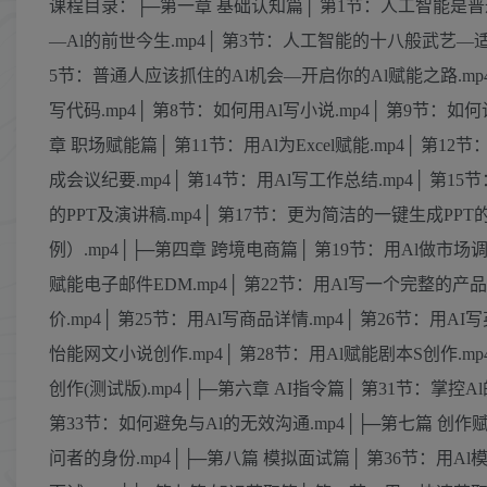
课程目录：├─第一章 基础认知篇│ 第1节：人工智能是普通
—Al的前世今生.mp4│ 第3节：人工智能的十八般武艺—适
5节：普通人应该抓住的Al机会—开启你的Al赋能之路.mp4
写代码.mp4│ 第8节：如何用Al写小说.mp4│ 第9节：如
章 职场赋能篇│ 第11节：用Al为Excel赋能.mp4│ 第12
成会议纪要.mp4│ 第14节：用Al写工作总结.mp4│ 第
的PPT及演讲稿.mp4│ 第17节：更为简洁的一键生成PPT的
例）.mp4│├─第四章 跨境电商篇│ 第19节：用Al做市场调
赋能电子邮件EDM.mp4│ 第22节：用Al写一个完整的产品标
价.mp4│ 第25节：用Al写商品详情.mp4│ 第26节：用
怡能网文小说创作.mp4│ 第28节：用Al赋能剧本S创作.mp
创作(测试版).mp4│├─第六章 AI指令篇│ 第31节：掌控A
第33节：如何避免与Al的无效沟通.mp4│├─第七篇 创作赋
问者的身份.mp4│├─第八篇 模拟面试篇│ 第36节：用Al模