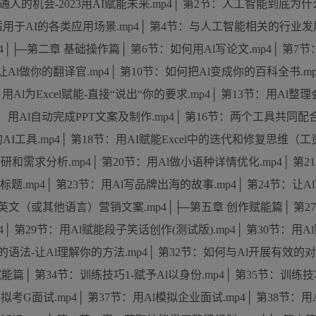
人的机会-2023用AI赋能未来.mp4│ 第2节：人工智能到底为
用于AI的各类应用场景.mp4│ 第4节：与人工智能相关的行业发展.
│├─第二章 基础操作篇│ 第6节：如何用Al写论文.mp4│ 第7节
何让Al做你的翻译官.mp4│ 第10节：如何把Al变成你的百科全书.m
节：用Al为Excel赋能-直接“说出“你的要求.mp4│ 第13节：用Al
15节：用Al自动完成PPT文案及制作.mp4│ 第16节：两个工具共同
AI工具.mp4│ 第18节：用AI赋能Excel中的迭代和修复思维（
研和需求分析.mp4│ 第20节：用Al做小语种详情优化.mp4│ 第2
题.mp4│ 第23节：用Al写品牌出海的故事.mp4│ 第24节：让A
AI写英文（或其他语言）营销文案.mp4│├─第五章 创作赋能篇│ 第2
4│ 第29节：用Al赋能段子笑话创作(测试版).mp4│ 第30节：用
l的语法-让Al理解你的方法.mp4│ 第32节：如何与Al开展有效的对话
能篇│ 第34节：训练技巧1-赋予Al以身份.mp4│ 第35节：训练技
拟考G面试.mp4│ 第37节：用Al模拟企业面试.mp4│ 第38节：