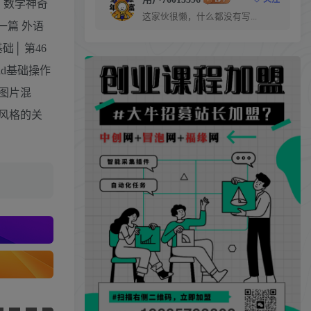
篇 数学神奇
这家伙很懒，什么都没有写...
一篇 外语
础│ 第46
id基础操作
之图片混
术风格的关