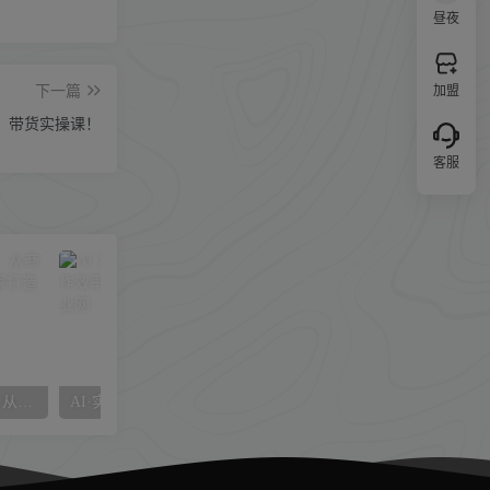
昼夜
下一篇
加盟
法，带货实操课！
客服
2025京东运营全方位解析：从商品定向到快车权重，助力商家打造爆款商品
AI·实用课：Al的·30种用法，工作效率提升数倍（31节课）