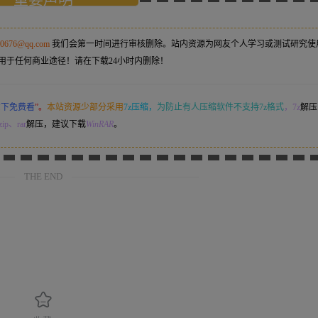
50676@qq.com
我们会第一时间进行审核删除。站内资源为网友个人学习或测试研究使
用于任何商业途径！请在下载24小时内删除！
意下免费看
”。
本站资源少部分采用
7z压缩，
为防止有人压缩软件不支持7z格式
，7z
解压
ip、rar
解压，建议下载
WinRAR
。
THE END