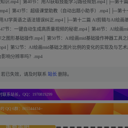
取知识.mp4│ 第40节：用Al获取技能学习路径规划.mp4│├─第十
.mp4│ 第43节：超级课堂助教（自动出题小助手）.mp4│├─第十
用AI学英语之语法错误纠正.mp4│├─第十二篇 AI剪辑与AI绘画基
 第47节：一键自动生成高质量视频的秘密.mp4│ 第48节：AI绘画m
作之图形基础操作.mp4│ 第50节：AI绘画mid基础操作神器工具
密.mp4│ 第52节：AI绘画mid基础之图片比例的变化的实现及与艺
会影响分辨率吗？.mp4
，若已失效，请及时联系
站长
删除。
联系站长，QQ：1970819299
 QQ 6群：865544434~
重要声明