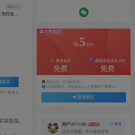
615
AI人工智能应用通用实操（进阶班），ChatGPT和AI绘画教学演练，AIGC为行业赋能变现！
付费资源
5
积分
黄金会员
超级会员(永久VIP)
免费
免费
录购买
站长QQ：1970819299
验证码错误，网址最后 pwd 前面的 ? 换成 &
 ? 换成 &
登录购买
，实现变现。
用户58771285
关注
这家伙很懒，什么都没有写...