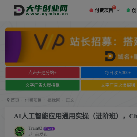
付费项目
创
点击开通分站+
每日收入300+
文字广告火爆招租
文字广告火爆招租
首页
付费项目
福缘网
正文
AI人工智能应用通用实操（进阶班），Ch
Train03
2年前发布