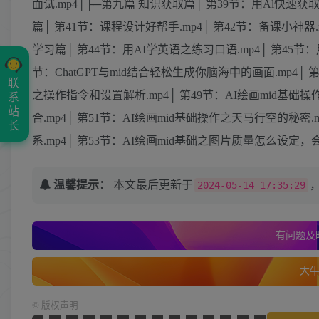
面试.mp4│├─第九篇 知识获取篇│ 第39节：用Al快速获
篇│ 第41节：课程设计好帮手.mp4│ 第42节：备课小神器
学习篇│ 第44节：用AI学英语之练习口语.mp4│ 第45节：
节：ChatGPT与mid结合轻松生成你脑海中的画面.mp4│
联
之操作指令和设置解析.mp4│ 第49节：AI绘画mid基础操
系
站
合.mp4│ 第51节：AI绘画mid基础操作之天马行空的秘
长
系.mp4│ 第53节：AI绘画mid基础之图片质量怎么设定，
温馨提示：
本文最后更新于
2024-05-14 17:35:29
有问题及时
大牛的
©
版权声明