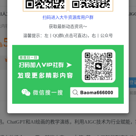
扫码进入大牛资源库用户群
此内容为付费资源，请付费后查看
获取最新动态资讯～
温馨提示：左丨QQ群(点击可直达)，右丨公众号
5
积分
免费
超级会员(永久VIP)
黄金会员
免费
登
站长QQ：1970819299
验证码错误，网址最后 pwd 前面的
使用。ChatGPT和AI绘画的教学演练，利用AIGC技术为行业赋能