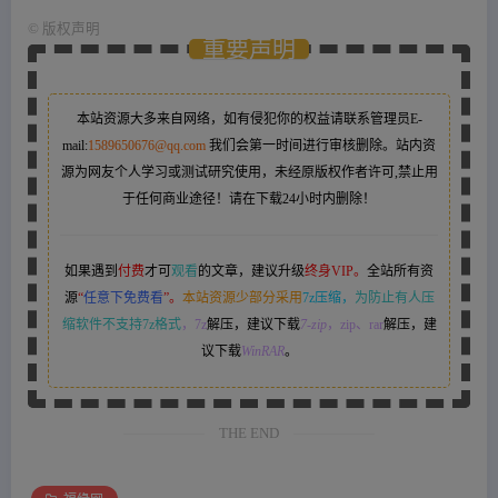
©
版权声明
重要声明
本站资源大多来自网络，如有侵犯你的权益请联系管理员
E-
mail:
1589650676@qq.com
我们会第一时间进行审核删除。站内资
源为网友个人学习或测试研究使用，未经原版权作者许可,禁止用
于任何商业途径！请在下载24小时内删除！
如果遇到
付费
才可
观看
的文章，建议升级
终身VIP。
全站所有资
源
“
任意下免费看
”。
本站资源少部分采用
7z压缩，
为防止有人压
缩软件不支持7z格式
，7z
解压，建议下载
7-zip
，zip、rar
解压，建
议下载
WinRAR
。
THE END