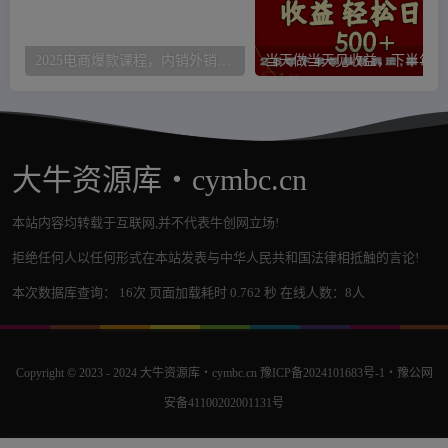
2025电商爆款课程，内销外销等方法，从0到爆单助力商家快速起量
当天
大牛资源库・cymbc.cn
本站内容均转载于互联网,并不代表牛创网立场!
拒绝任何人以任何形式在本站发表与中华人民共和国法律相抵触的言论!
本次数据库查询： 16次 页面加载耗时 0.762 秒 在线人数：8人
Copyright © 2023 - 2024
大牛资源库・cymbc.cn
豫ICP备2024101683号-1
・
豫公网
安备41100202001131号