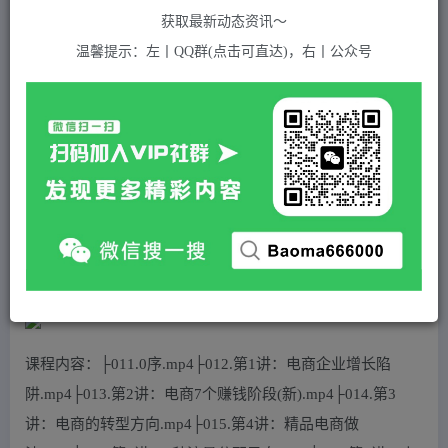
关注
私信
2年前发布
获取最新动态资讯～
348
付费资源
温馨提示：左丨QQ群(点击可直达)，右丨公众号
八大体系布局篇·布局做稳，成为大店的电商布局线上课
此内容为付费资源，请付费后查看
5
积分
免费
免费
黄金会员
超级会员(永久VIP)
登录购买
站长QQ：1970819299
验证码错误，网址最后 pwd 前面的 ? 换成 &
课程内容：├011.0序.mp4├012.第1讲：电商企业增长陷
阱.mp4├013.第2讲：电商7个赚钱阶段(新).mp4├014.第3
讲：电商的转型方向.mp4├015.第4讲：精品电商做