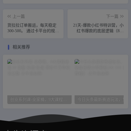
上一篇
下一篇
货拉拉订单搬运，每天稳定
21天-爆款小红书特训营，小
300-500。 通过卡平台的规则
红书爆款的底层逻辑（8节
漏洞，进行信息差的搬运。
课）
相关推荐
创业系列课-全家桶，9大课程涵盖:IP 流量 利润 私域 带你千万年利润之路
今日