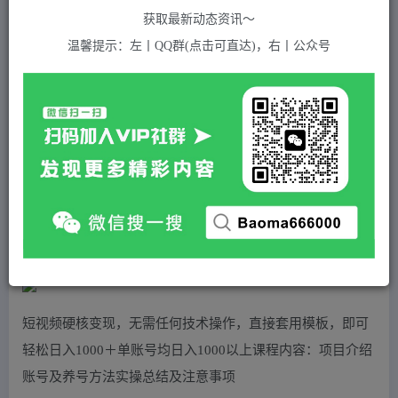
关注
私信
2年前发布
获取最新动态资讯～
531
付费资源
温馨提示：左丨QQ群(点击可直达)，右丨公众号
短视频硬核变现，0粉丝不直播，轻松日入1000＋，小白也可无脑操作
此内容为付费资源，请付费后查看
5
积分
免费
免费
黄金会员
超级会员(永久VIP)
登录购买
站长QQ：1970819299
验证码错误，网址最后 pwd 前面的 ? 换成 &
短视频硬核变现，无需任何技术操作，直接套用模板，即可
轻松日入1000＋单账号均日入1000以上课程内容：项目介绍
账号及养号方法实操总结及注意事项