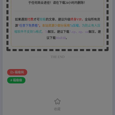
于任何商业途径！请在下载24小时内删除！
如果遇到
付费
才可
观看
的文章，建议升级
终身VIP。
全站所有资
源
“
任意下免费看
”。
本站资源少部分采用
7z压缩，
为防止有人压
缩软件不支持7z格式
，7z
解压，建议下载
7-zip
，zip、rar
解压，建
议下载
WinRAR
。
THE END
福缘网
# 福缘缘
收藏