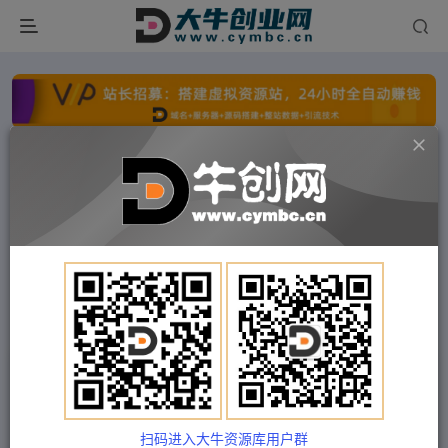
点击开通分站+
每日收入300+
文字广告火爆招租
文字广告火爆招租
文字广告火爆招租
文字广告火爆招租
文字广告火爆招租
文字广告火爆招租
首页
付费项目
中创网
正文
（5295期）外面卖588最新抖音多实名技术，一个
身份证认证多个抖音（会员自测）
扫码进入大牛资源库用户群
Train03