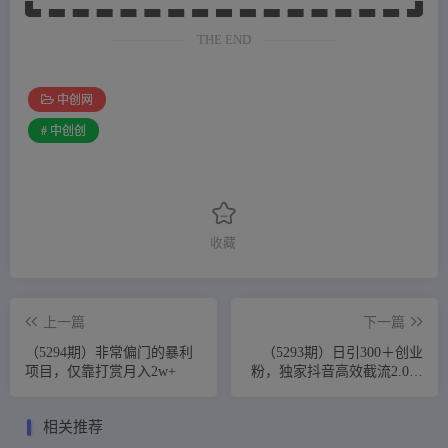
THE END
中创网
# 中创创
收藏
上一篇
下一篇
（5294期）非常偏门的暴利
（5293期）日引300＋创业
项目，仅靠打赏月入2w+
粉，独家抖音高效截流2.0玩
法（价值1280）
相关推荐