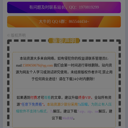
有问题及时联系站长，QQ：1970819299
大牛的 QQ 6群：865544434~
©
版权声明
重要声明
本站资源大多来自网络，如有侵犯你的权益请联系管理员
E-
mail:
1589650676@qq.com
我们会第一时间进行审核删除。站内资
源为网友个人学习或测试研究使用，未经原版权作者许可,禁止用
于任何商业途径！请在下载24小时内删除！
如果遇到
付费
才可
观看
的文章，建议升级
终身VIP。
全站所有资
源
“
任意下免费看
”。
本站资源少部分采用
7z压缩，
为防止有人压
缩软件不支持7z格式
，7z
解压，建议下载
7-zip
，zip、rar
解压，建
议下载
WinRAR
。