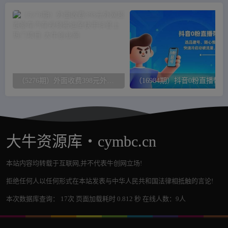
（5276期）外面收费398元外网超跑豪车汽车视频搬运至快手抖音上热门项目
（16
大牛资源库・cymbc.cn
本站内容均转载于互联网,并不代表牛创网立场!
拒绝任何人以任何形式在本站发表与中华人民共和国法律相抵触的言论!
本次数据库查询： 17次 页面加载耗时 0.812 秒 在线人数：9人