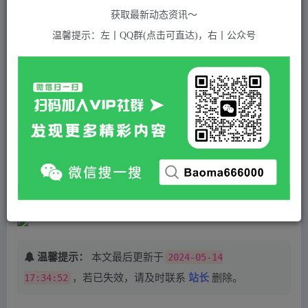
关注
私信
2年前发布
获取最新动态资讯～
640
付费资源
温馨提示：左丨QQ群(点击可直达)，右丨公众号
（5295期）外面卖588最新抖音多实名技术，一个身份证认证多个抖音（会员自测）
此内容为付费资源，请付费后查看
5
积分
2
免费
黄金会员
超级会员(永久VIP)
登录购买
站长QQ：1970819299
验证码错误，网址最后 pwd 前面的 ? 换成 &
温馨提示：
本文最后更新于
2024-05-14
17:34:52
，若已失效，请及时联系
站长
删除。