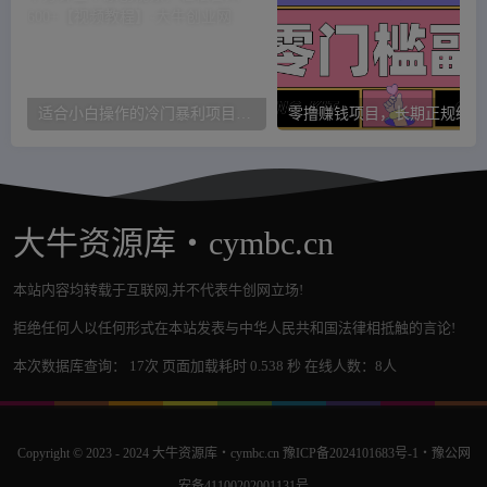
适合小白操作的冷门暴利项目，十分钟五个原创视频，轻松日入600+【视频教程】
零
大牛资源库・cymbc.cn
本站内容均转载于互联网,并不代表牛创网立场!
拒绝任何人以任何形式在本站发表与中华人民共和国法律相抵触的言论!
本次数据库查询： 17次 页面加载耗时 0.538 秒 在线人数：8人
Copyright © 2023 - 2024
大牛资源库・cymbc.cn
豫ICP备2024101683号-1
・
豫公网
安备41100202001131号