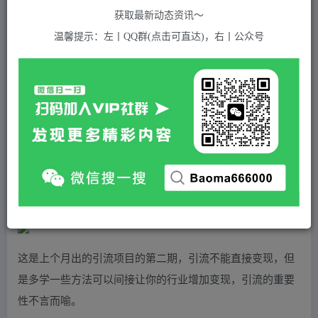
关注
私信
2年前发布
获取最新动态资讯～
347
付费资源
温馨提示：左丨QQ群(点击可直达)，右丨公众号
万能引流2.0，引流变现陪跑，所有引流方法亲测有效
此内容为付费资源，请付费后查看
5
积分
免费
免费
黄金会员
超级会员(永久VIP)
登录购买
站长QQ：1970819299
验证码错误，网址最后 pwd 前面的 ? 换成 &
这是上个月出的引流项目的第二期，引流不能直接变现，但
是多学一些方法可以间接让你的行业增加变现，引流的重要
性不言而喻。