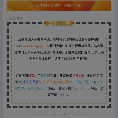
大牛的 QQ 6群：865544434~
©
版权声明
重要声明
本站资源大多来自网络，如有侵犯你的权益请联系管理员
E-
mail:
1589650676@qq.com
我们会第一时间进行审核删除。站内资
源为网友个人学习或测试研究使用，未经原版权作者许可,禁止用
于任何商业途径！请在下载24小时内删除！
如果遇到
付费
才可
观看
的文章，建议升级
终身VIP。
全站所有资
源
“
任意下免费看
”。
本站资源少部分采用
7z压缩，
为防止有人压
缩软件不支持7z格式
，7z
解压，建议下载
7-zip
，zip、rar
解压，建
议下载
WinRAR
。
THE END