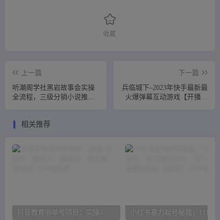
收藏
上一篇
下一篇
听潮阁学社黑岩故事会实操
兵临城下–2023年快手最新最
全流程，三级分销小说推文
火爆弹幕互动游戏【开播教
模式，1万播放充值500，简
程+对接报白开通直播权限】
单粗暴！
相关推荐
抖音教育书单号项目：实操2天90W，低投入、高成长、低风险，高收益
小红