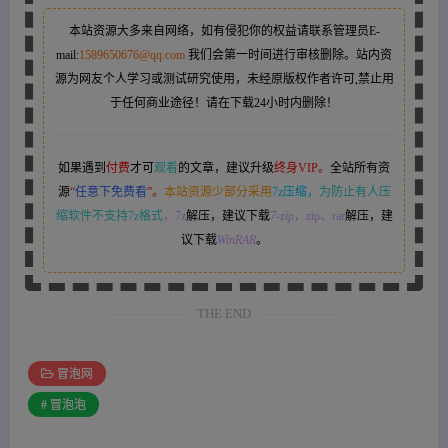
本站资源大多来自网络，如有侵犯你的权益请联系管理员
E-
mail:
1589650676@qq.com
我们会第一时间进行审核删除。站内资
源为网友个人学习或测试研究使用，未经原版权作者许可,禁止用
于任何商业途径！请在下载24小时内删除！
如果遇到
付费
才可
观看
的文章，建议升级
终身VIP。
全站所有资
源
“
任意下免费看
”。
本站资源少部分采用
7z压缩，
为防止有人压
缩软件不支持7z格式
，7z
解压，建议下载
7-zip
，zip、rar
解压，建
议下载
WinRAR
。
THE END
冒泡网
# 冒泡泡