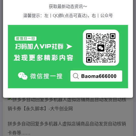
关注
私信
2年前发布
获取最新动态资讯～
1013
付费资源
温馨提示：左丨QQ群(点击可直达)，右丨公众号
拼多多自动回复多多机器人虚拟店铺商品自动发货自动核销卡券【永久脚本】
此内容为付费资源，请付费后查看
5
积分
2
免费
黄金会员
超级会员(永久VIP)
登录购买
站长QQ：1970819299
验证码错误，网址最后 pwd 前面的 ? 换成 &
拼多多自动回复多多机器人虚拟店铺商品自动发货自动核销
卡券等……