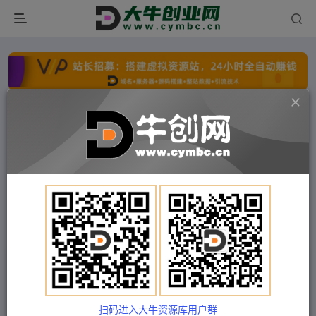
点击开通分站+
每日收入300+
文字广告火爆招租
文字广告火爆招租
文字广告火爆招租
文字广告火爆招租
文字广告火爆招租
文字广告火爆招租
首页
付费项目
冒泡网
正文
云老师·2023抖音小程序专业变现课，含经验分
享、爆发趋势、变现逻辑、养高权重号、剪辑实操
等
扫码进入大牛资源库用户群