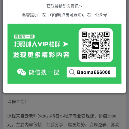
Train03
获取最新动态资讯～
关注
私信
2年前发布
温馨提示：左丨QQ群(点击可直达)，右丨公众号
464
付费资源
云老师·2023抖音小程序专业变现课，含经验分享、爆发趋势、变现逻辑、养高权重号、剪辑实操等
此内容为付费资源，请付费后查看
5
积分
2
免费
黄金会员
超级会员(永久VIP)
登录购买
站长QQ：1970819299
验证码错误，网址最后 pwd 前面的 ? 换成 &
课程介绍：
课程来自云老师的2023抖音小程序专业变现课，价值3980
元。主要内容包括：经验分享、爆发趋势、变现逻辑、养高