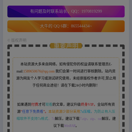
有问题及时联系站长，QQ：1970819299
大牛的 QQ 6群：865544434~
©
版权声明
重要声明
本站资源大多来自网络，如有侵犯你的权益请联系管理员
E-
mail:
1589650676@qq.com
我们会第一时间进行审核删除。站内资
源为网友个人学习或测试研究使用，未经原版权作者许可,禁止用
于任何商业途径！请在下载24小时内删除！
如果遇到
付费
才可
观看
的文章，建议升级
终身VIP。
全站所有资
源
“
任意下免费看
”。
本站资源少部分采用
7z压缩，
为防止有人压
缩软件不支持7z格式
，7z
解压，建议下载
7-zip
，zip、rar
解压，建
议下载
WinRAR
。