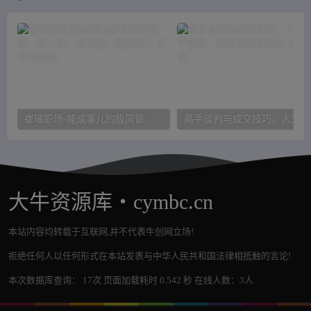
崔璀职场-能成事儿的极简管理课，懂人性，会沟通，能成事儿
高
大牛资源库・cymbc.cn
本站内容均转载于互联网,并不代表牛创网立场!
拒绝任何人以任何形式在本站发表与中华人民共和国法律相抵触的言论!
本次数据库查询： 17次 页面加载耗时 0.542 秒 在线人数：3人