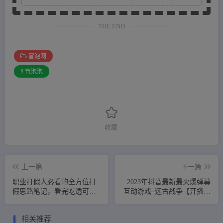
THE END
冒泡网
# 冒泡泡
收藏
上一篇
下一篇
职业打假人必看的全方位打
2023年抖音最新最火爆弹幕
假思路笔记，看完吃透可日
互动游戏–远古战争【开播教
入过万【揭秘】
程+起号教程+兔费对接报白
+一对一咨询服务+直播间搭
相关推荐
建指导】