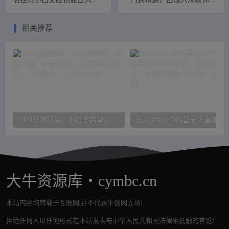
300+
么去做【揭秘】
相关推荐
2023蓝海项目，小红书商单，快速千粉，长期稳定，最强蓝海没有之一（新玩法）
日入3700+的抖音无人直播，卖花样早餐粥
大牛资源库・cymbc.cn
本站内容均转载于互联网,并不代表牛创网立场!
拒绝任何人以任何形式在本站发表与中华人民共和国法律相抵触的言论!