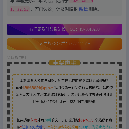
温馨提示：
本文最后更新于
2024-05-14
17:32:53
，若已失效，请及时联系
站长
删除。
有问题及时联系站长，QQ：1970819299
大牛的 QQ 6群：865544434~
©
版权声明
重要声明
本站资源大多来自网络，如有侵犯你的权益请联系管理员
E-
mail:
1589650676@qq.com
我们会第一时间进行审核删除。站内资
源为网友个人学习或测试研究使用，未经原版权作者许可,禁止用
于任何商业途径！请在下载24小时内删除！
如果遇到
付费
才可
观看
的文章，建议升级
终身VIP。
全站所有资
源
“
任意下免费看
”。
本站资源少部分采用
7z压缩，
为防止有人压