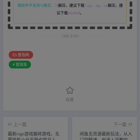
缩软件不支持7z格式
，7z
解压，建议下载
7-zip
，zip、rar
解压，建
议下载
WinRAR
。
THE END
冒泡网
# 冒泡泡
收藏
上一篇
下一篇
最新csgo游戏搬砖游戏，无
闲鱼无货源最新玩法，从入
需挂机小白无脑也能日入
门到精通，由浅入深教你怎