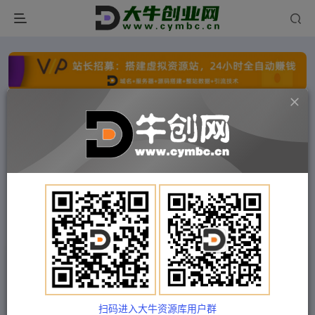
点击开通分站+
每日收入300+
文字广告火爆招租
文字广告火爆招租
文字广告火爆招租
文字广告火爆招租
文字广告火爆招租
文字广告火爆招租
首页
付费项目
冒泡网
正文
外面收费388的可运营版时光同款知识付费发卡网
程序搭建【全套源码+搭建教程】
扫码进入大牛资源库用户群
Train03