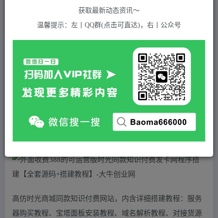
关注
私信
2年前发布
获取最新动态资讯～
1002
付费资源
温馨提示：左丨QQ群(点击可直达)，右丨公众号
外面收费388的可运营版时光同款知识付费发卡网程序搭建【全套源码+搭建教程】
此内容为付费资源，请付费后查看
5
积分
2
免费
黄金会员
超级会员(永久VIP)
登录购买
站长QQ：1970819299
验证码错误，网址最后 pwd 前面的 ? 换成 &
高仿时光商城同款知识付费网站，内含详细搭建教程：服务
器购买教程、宝塔面板安装教程、域名解析教程、对接货源