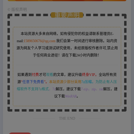
©
版权声明
重要声明
本站资源大多来自网络，如有侵犯你的权益请联系管理员
E-
mail:
1589650676@qq.com
我们会第一时间进行审核删除。站内资
源为网友个人学习或测试研究使用，未经原版权作者许可,禁止用
于任何商业途径！请在下载24小时内删除！
如果遇到
付费
才可
观看
的文章，建议升级
终身VIP。
全站所有资
源
“
任意下免费看
”。
本站资源少部分采用
7z压缩，
为防止有人压
缩软件不支持7z格式
，7z
解压，建议下载
7-zip
，zip、rar
解压，建
议下载
WinRAR
。
THE END