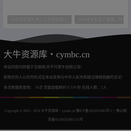
AI自动生成头条，三分钟轻松发布内容，复制粘贴即可，保守月入3万+
20
大牛资源库・cymbc.cn
本站内容均转载于互联网,并不代表牛创网立场!
拒绝任何人以任何形式在本站发表与中华人民共和国法律相抵触的言论!
本次数据库查询： 16次 页面加载耗时 0.539 秒 在线人数：2人
Copyright © 2023 - 2024
大牛资源库・cymbc.cn
豫ICP备2024101683号-1
・
豫公网
安备41100202001131号