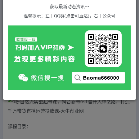
关注
私信
2年前发布
获取最新动态资讯～
342
付费资源
温馨提示：左丨QQ群(点击可直达)，右丨公众号
0粉自然流实战起号课，抖音新号0~1晋升大神之路，打造千万带货直播运营投放课
此内容为付费资源，请付费后查看
5
积分
2
免费
黄金会员
超级会员(永久VIP)
登录购买
站长QQ：1970819299
验证码错误，网址最后 pwd 前面的 ? 换成 &
课程目录：