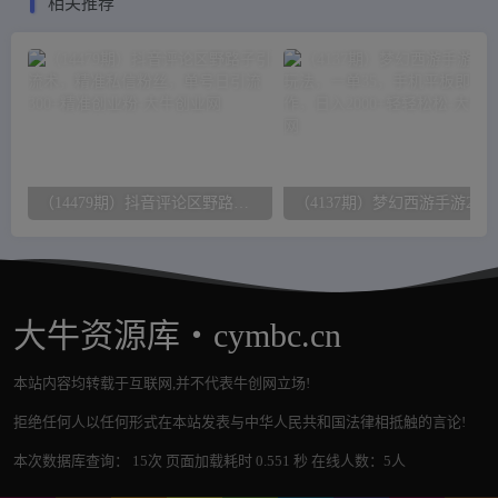
相关推荐
（14479期）抖音评论区野路子引流术，精准私信粉丝，单号日引流300+精准创业粉
大牛资源库・cymbc.cn
本站内容均转载于互联网,并不代表牛创网立场!
拒绝任何人以任何形式在本站发表与中华人民共和国法律相抵触的言论!
本次数据库查询： 15次 页面加载耗时 0.551 秒 在线人数：5人