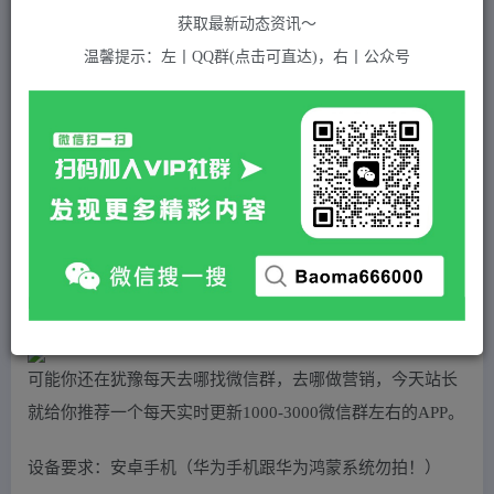
关注
私信
2年前发布
获取最新动态资讯～
847
付费资源
温馨提示：左丨QQ群(点击可直达)，右丨公众号
（5203期）拓客引流必备-微信群采集系统，每天实时更新1000+微信群
此内容为付费资源，请付费后查看
5
积分
2
免费
黄金会员
超级会员(永久VIP)
登录购买
站长QQ：1970819299
验证码错误，网址最后 pwd 前面的 ? 换成 &
可能你还在犹豫每天去哪找微信群，去哪做营销，今天站长
就给你推荐一个每天实时更新1000-3000微信群左右的APP。
设备要求：安卓手机（华为手机跟华为鸿蒙系统勿拍！）