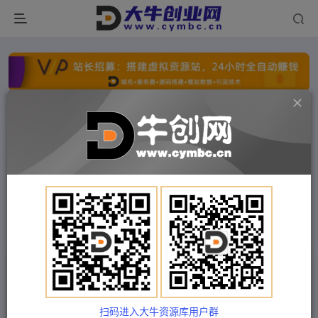
点击开通分站+
每日收入300+
文字广告火爆招租
文字广告火爆招租
文字广告火爆招租
文字广告火爆招租
文字广告火爆招租
文字广告火爆招租
首页
付费项目
中创网
正文
（5203期）拓客引流必备-微信群采集系统，每天
实时更新1000+微信群
扫码进入大牛资源库用户群
Train03