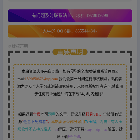
有问题及时联系站长，QQ：1970819299
大牛的 QQ 6群：865544434~
©
版权声明
重要声明
本站资源大多来自网络，如有侵犯你的权益请联系管理员
E-
mail:
1589650676@qq.com
我们会第一时间进行审核删除。站内资
源为网友个人学习或测试研究使用，未经原版权作者许可,禁止用
于任何商业途径！请在下载24小时内删除！
如果遇到
付费
才可
观看
的文章，建议升级
终身VIP。
全站所有资
源
“
任意下免费看
”。
本站资源少部分采用
7z压缩，
为防止有人压
缩软件不支持7z格式
，7z
解压，建议下载
7-zip
，zip、rar
解压，建
议下载
WinRAR
。