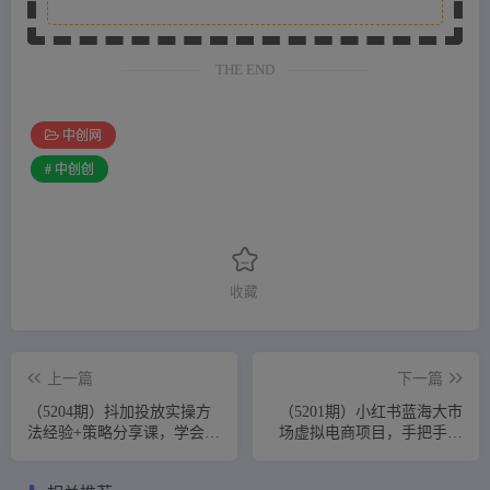
THE END
中创网
# 中创创
收藏
上一篇
下一篇
（5204期）抖加投放实操方
（5201期）小红书蓝海大市
法经验+策略分享课，学会数
场虚拟电商项目，手把手带
据分析，抖加运用自如！
你打造出日赚2000+高质量红
薯账号