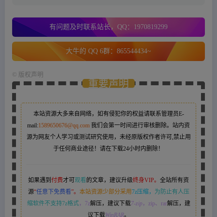
有问题及时联系站长，QQ：1970819299
大牛的 QQ 6群：865544434~
©
版权声明
重要声明
本站资源大多来自网络，如有侵犯你的权益请联系管理员
E-
mail:
1589650676@qq.com
我们会第一时间进行审核删除。站内资
源为网友个人学习或测试研究使用，未经原版权作者许可,禁止用
于任何商业途径！请在下载24小时内删除！
如果遇到
付费
才可
观看
的文章，建议升级
终身VIP。
全站所有资
源
“
任意下免费看
”。
本站资源少部分采用
7z压缩，
为防止有人压
缩软件不支持7z格式
，7z
解压，建议下载
7-zip
，zip、rar
解压，建
议下载
WinRAR
。