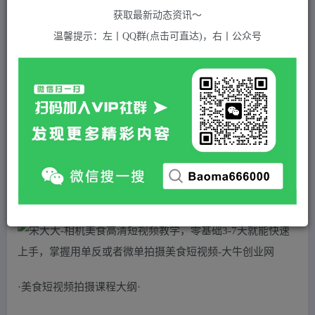
关注
私信
2年前发布
获取最新动态资讯～
821
付费资源
温馨提示：左丨QQ群(点击可直达)，右丨公众号
宋大大-相机美食高清短视频教学，零基础3-7天就能快速上手，掌握用单反或者微单拍摄美食短视频
此内容为付费资源，请付费后查看
5
积分
2
免费
黄金会员
超级会员(永久VIP)
登录购买
站长QQ：1970819299
验证码错误，网址最后 pwd 前面的 ? 换成 &
·美食短视频拍摄课程大纲·