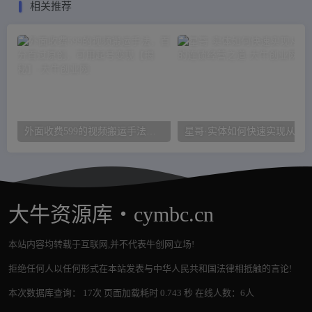
相关推荐
外面收费599的视频搬运手法，百分百过原创，可用起号变现【揭秘】
大牛资源库・cymbc.cn
本站内容均转载于互联网,并不代表牛创网立场!
拒绝任何人以任何形式在本站发表与中华人民共和国法律相抵触的言论!
本次数据库查询： 17次 页面加载耗时 0.743 秒 在线人数：6人