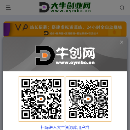
点击开通分站+
每日收入300+
文字广告火爆招租
文字广告火爆招租
文字广告火爆招租
文字广告火爆招租
文字广告火爆招租
文字广告火爆招租
首页
付费项目
冒泡网
正文
宋大大-相机美食高清短视频教学，零基础3-7天就
能快速上手，掌握用单反或者微单拍摄美食短视频
扫码进入大牛资源库用户群
Train03