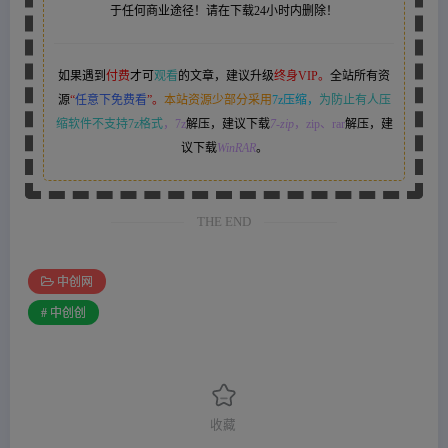
于任何商业途径！请在下载24小时内删除！
如果遇到
付费
才可
观看
的文章，建议升级
终身VIP。
全站所有资
源
“
任意下免费看
”。
本站资源少部分采用
7z压缩，
为防止有人压
缩软件不支持7z格式
，7z
解压，建议下载
7-zip
，zip、rar
解压，建
议下载
WinRAR
。
THE END
中创网
# 中创创
收藏