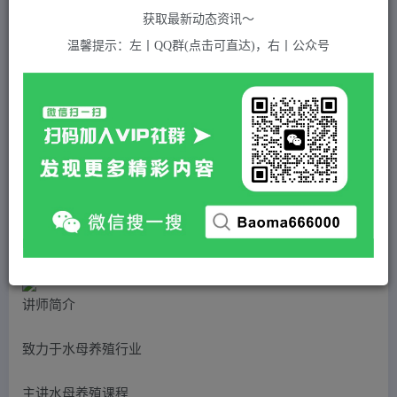
关注
私信
2年前发布
获取最新动态资讯～
500
付费资源
温馨提示：左丨QQ群(点击可直达)，右丨公众号
（5197期）水母·摆摊教学，包括摆摊技术、养殖技术、拿货渠道、抖音运营等
此内容为付费资源，请付费后查看
5
积分
2
免费
黄金会员
超级会员(永久VIP)
登录购买
站长QQ：1970819299
验证码错误，网址最后 pwd 前面的 ? 换成 &
讲师简介
致力于水母养殖行业
主讲水母养殖课程