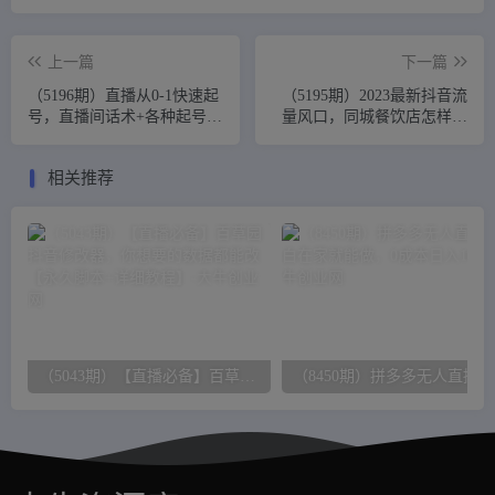
上一篇
下一篇
（5196期）直播从0-1快速起
（5195期）2023最新抖音流
号，直播间话术+各种起号
量风口，同城餐饮店怎样做
+流量核心玩法(全套课程+课
抖音，餐饮同城直播店引流
件)
方法
相关推荐
（5043期）【直播必备】百草园抖音修改器，你想要的数据都能改【永久脚本+详细教程】
（8