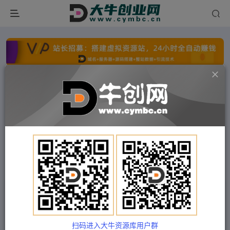
点击开通分站+
每日收入300+
文字广告火爆招租
文字广告火爆招租
文字广告火爆招租
文字广告火爆招租
文字广告火爆招租
文字广告火爆招租
首页
付费项目
中创网
正文
（5197期）水母·摆摊教学，包括摆摊技术、养殖
技术、拿货渠道、抖音运营等
扫码进入大牛资源库用户群
Train03