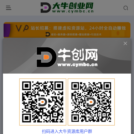
点击开通分站+
每日收入300+
文字广告火爆招租
文字广告火爆招租
文字广告火爆招租
文字广告火爆招租
文字广告火爆招租
文字广告火爆招租
首页
付费项目
福缘网
正文
跨境电商-广告开启高阶课第24期，8*15数模广告
优化法，用数据驱动决策
扫码进入大牛资源库用户群
Train03