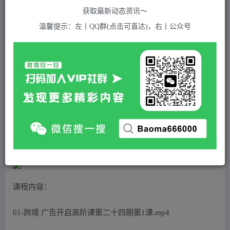
关注
私信
2年前发布
获取最新动态资讯～
726
付费资源
温馨提示：左丨QQ群(点击可直达)，右丨公众号
跨境电商-广告开启高阶课第24期，8*15数模广告优化法，用数据驱动决策
此内容为付费资源，请付费后查看
5
积分
免费
免费
黄金会员
超级会员(永久VIP)
登录购买
站长QQ：1970819299
验证码错误，网址最后 pwd 前面的 ? 换成 &
课程内容：
01-跨境 广告开启高阶课第二十四期第1课.mp4