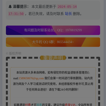
温馨提示：
本文最后更新于
2024-05-14
17:31:50
，若已失效，请及时联系
站长
删除。
有问题及时联系站长，QQ：1970819299
大牛的 QQ 6群：865544434~
©
版权声明
重要声明
本站资源大多来自网络，如有侵犯你的权益请联系管理员
E-
mail:
1589650676@qq.com
我们会第一时间进行审核删除。站内资
源为网友个人学习或测试研究使用，未经原版权作者许可,禁止用
于任何商业途径！请在下载24小时内删除！
如果遇到
付费
才可
观看
的文章，建议升级
终身VIP。
全站所有资