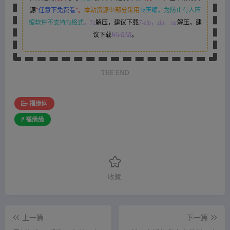
源
“
任意下免费看
”。
本站资源少部分采用
7z压缩，
为防止有人压
缩软件不支持7z格式
，7z
解压，建议下载
7-zip
，zip、rar
解压，建
议下载
WinRAR
。
THE END
福缘网
# 福缘缘
收藏
上一篇
下一篇