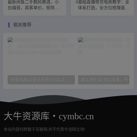
最新闲鱼二手数码赛道，小
0基础直播带货电商教学：全
白福音，高客单价，矩阵操
体系打造，全方位梳理直播
作，日收入2000+
逻辑，超详细拆解分析
相关推荐
闲鱼电商运营全系统VIP实战课，1部手机随时随地卖货，新手日出30单月入5000
超
大牛资源库・cymbc.cn
本站内容均转载于互联网,并不代表牛创网立场!