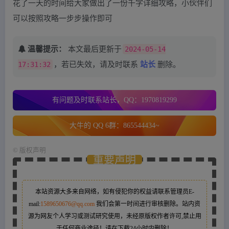
花了一天的时间给大家做出了一份千字详细攻略，小伙伴们
可以按照攻略一步步操作即可
温馨提示：
本文最后更新于
2024-05-14
17:31:32
，若已失效，请及时联系
站长
删除。
有问题及时联系站长，QQ：1970819299
大牛的 QQ 6群：865544434~
©
版权声明
重要声明
本站资源大多来自网络，如有侵犯你的权益请联系管理员
E-
mail:
1589650676@qq.com
我们会第一时间进行审核删除。站内资
源为网友个人学习或测试研究使用，未经原版权作者许可,禁止用
于任何商业途径！请在下载24小时内删除！