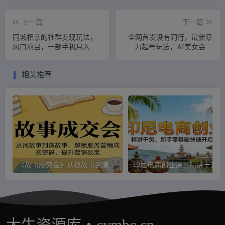
上一篇
下一篇
同城相亲的社群变现玩法，
全网首发没有同行，最新暴
风口项目，一部手机月入
力起号玩法，AI美女会唱
5w+
歌，疯狂涨粉，早上车早吃
肉！
相关推荐
《故事成交会》从找故事到演故事，解锁服务营销成交密码，提升营销效果
印
大牛资源库・cymbc.cn