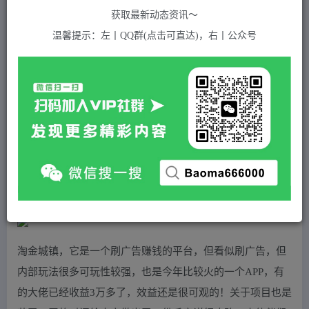
关注
私信
2年前发布
获取最新动态资讯～
804
付费资源
温馨提示：左丨QQ群(点击可直达)，右丨公众号
淘金城镇最全攻略玩法，玩游戏就能赚钱的0撸项目，收益还很可观！
此内容为付费资源，请付费后查看
5
积分
免费
免费
黄金会员
超级会员(永久VIP)
登录购买
站长QQ：1970819299
验证码错误，网址最后 pwd 前面的 ? 换成 &
淘金城镇，它是一个刷广告赚钱的平台，但看似刷广告，但
内部玩法很多可玩性较强，也是今年比较火的一个APP，有
的大佬已经收益3万多了，效益还是很可观的！关于项目也是