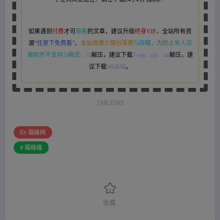
如果遇到
付费
才可
观看
的文章，建议升级
终身VIP。
全站所有资
源
“
任意下免费看
”。
本站资源少部分采用
7z压缩，
为防止有人压
缩软件不支持7z格式
，7z
解压，建议下载
7-zip
，zip、rar
解压，建
议下载
WinRAR
。
THE END
福缘网
# 福缘缘
收藏