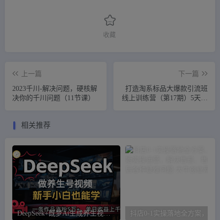
收藏
上一篇
下一篇
2023千川-解决问题，硬核解
打造淘系标品大爆款引流班
决你的千川问题（11节课）
线上训练营（第17期）5天直
播授课+1个月答疑
相关推荐
DeepSeek+既梦Ai生成养生视频，5分钟一条，条条爆款，轻松日入300+
抖店0-1实操落