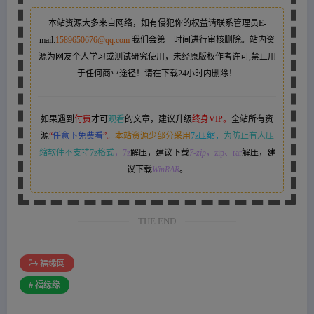
本站资源大多来自网络，如有侵犯你的权益请联系管理员
E-
mail:
1589650676@qq.com
我们会第一时间进行审核删除。站内资
源为网友个人学习或测试研究使用，未经原版权作者许可,禁止用
于任何商业途径！请在下载24小时内删除！
如果遇到
付费
才可
观看
的文章，建议升级
终身VIP。
全站所有资
源
“
任意下免费看
”。
本站资源少部分采用
7z压缩，
为防止有人压
缩软件不支持7z格式
，7z
解压，建议下载
7-zip
，zip、rar
解压，建
议下载
WinRAR
。
THE END
福缘网
# 福缘缘