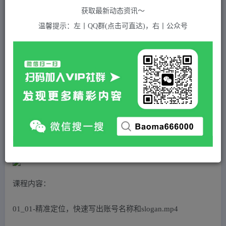
关注
私信
2年前发布
获取最新动态资讯～
686
付费资源
温馨提示：左丨QQ群(点击可直达)，右丨公众号
保险类短视频账号线上获客训练营，短视频搞钱爆破营
此内容为付费资源，请付费后查看
5
积分
免费
免费
黄金会员
超级会员(永久VIP)
登录购买
站长QQ：1970819299
验证码错误，网址最后 pwd 前面的 ? 换成 &
课程内容：
01_01-精准定位，快速写出账号名称和slogan.mp4