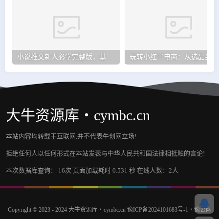
小说推文新人必学完整版，基础课程+知乎短篇混剪玩法实操
玩转
大牛资源库・cymbc.cn
本站内容均转载于互联网,并不代表牛创网立场!
拒绝任何人以任何形式在本站发表与中华人民共和国法律相抵触的言论!
本次数据库查询： 16次 页面加载耗时 0.531 秒 在线人数：2人
Copyright © 2023 - 2024
大牛资源库・cymbc.cn
豫ICP备2024101683号-1
・
豫公网