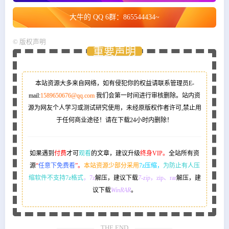
大牛的 QQ 6群：865544434~
©
版权声明
重要声明
本站资源大多来自网络，如有侵犯你的权益请联系管理员
E-
mail:
1589650676@qq.com
我们会第一时间进行审核删除。站内资
源为网友个人学习或测试研究使用，未经原版权作者许可,禁止用
于任何商业途径！请在下载24小时内删除！
如果遇到
付费
才可
观看
的文章，建议升级
终身VIP。
全站所有资
源
“
任意下免费看
”。
本站资源少部分采用
7z压缩，
为防止有人压
缩软件不支持7z格式
，7z
解压，建议下载
7-zip
，zip、rar
解压，建
议下载
WinRAR
。
THE END