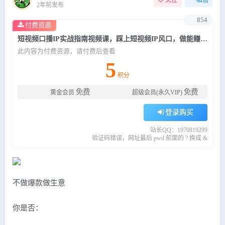
关注
私信
2年前发布
854
付费资源
短视频口播IP实战指南视频课，踩上短视频IP风口，做能赚钱的生意（22节课）
此内容为付费资源，请付费后查看
5
积分
免费
免费
黄金会员
超级会员(永久VIP)
登录购买
站长QQ：1970819299
验证码错误，网址最后 pwd 前面的 ? 换成 &
不做爆款做生意
你是否：