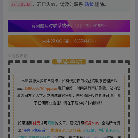
17:30:32
，若已失效，请及时联系
站长
删除。
有问题及时联系站长，QQ：1970819299
大牛的 QQ 6群：865544434~
©
版权声明
重要声明
本站资源大多来自网络，如有侵犯你的权益请联系管理员
E-
mail:
1589650676@qq.com
我们会第一时间进行审核删除。站内资
源为网友个人学习或测试研究使用，未经原版权作者许可,禁止用
于任何商业途径！请在下载24小时内删除！
如果遇到
付费
才可
观看
的文章，建议升级
终身VIP。
全站所有资
源
“
任意下免费看
”。
本站资源少部分采用
7z压缩，
为防止有人压
缩软件不支持7z格式
，7z
解压，建议下载
7-zip
，zip、rar
解压，建