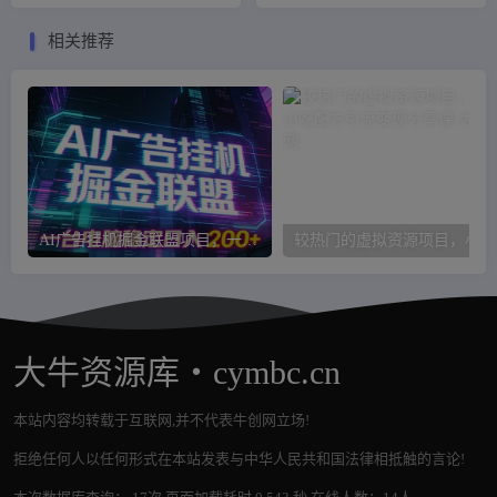
流量日入几百完全没问题
局分析打法指南
相关推荐
AI广告挂机掘金联盟项目，一台电脑稳定日入200+
较
大牛资源库・cymbc.cn
本站内容均转载于互联网,并不代表牛创网立场!
拒绝任何人以任何形式在本站发表与中华人民共和国法律相抵触的言论!