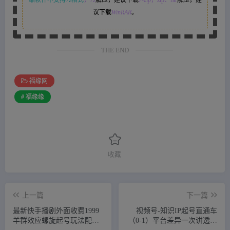
议下载
WinRAR
。
THE END
福缘网
# 福缘缘
收藏
上一篇
下一篇
最新快手播剧外面收费1999
视频号-知识IP起号直通车
羊群效应螺旋起号玩法配合
（0-1）平台差异一次讲透入