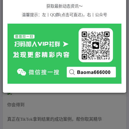
关注
私信
2年前发布
获取最新动态资讯～
724
付费资源
温馨提示：左丨QQ群(点击可直达)，右丨公众号
海外TikTok短视频出海-启航营（学习精准盈利）解读，手把手教会你从0-1入局
此内容为付费资源，请付费后查看
5
积分
免费
免费
黄金会员
超级会员(永久VIP)
登录购买
站长QQ：1970819299
验证码错误，网址最后 pwd 前面的 ? 换成 &
你会得到
真正在TikTok拿到结果的成功案例，帮你取其精华