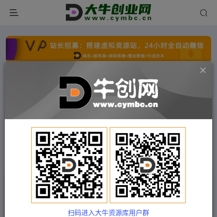
点击开通分站+
每日收入300+
文字广告火爆招租
文字广告火爆招租
文字广告火爆招租
文字广告火爆招租
文字广告火爆招租
文字广告火爆招租
首页
付费项目
福缘网
正文
海外TikTok短视频出海-启航营（学习精准盈利）
解读，手把手教会你从0-1入局
扫码进入大牛资源库用户群
Train03