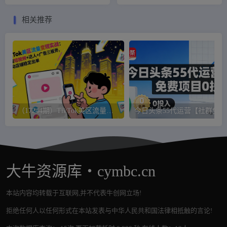
思路适合新手，无私分享给
单【系统源码+搭建教程】
你！
相关推荐
（17244期）TikTok美区流量变现实战：掌握短视频+达人+广告三板斧，驱动店铺稳定出单
今日
大牛资源库・cymbc.cn
本站内容均转载于互联网,并不代表牛创网立场!
拒绝任何人以任何形式在本站发表与中华人民共和国法律相抵触的言论!