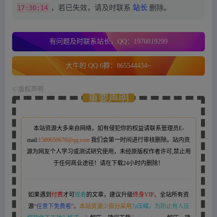
17:30:14
，若已失效，请及时联系
站长
删除。
有问题及时联系站长，QQ：1970819299
大牛的 QQ 6群：865544434~
©
版权声明
重要声明
本站资源大多来自网络，如有侵犯你的权益请联系管理员
E-
mail:
1589650676@qq.com
我们会第一时间进行审核删除。站内资
源为网友个人学习或测试研究使用，未经原版权作者许可,禁止用
于任何商业途径！请在下载24小时内删除！
如果遇到
付费
才可
观看
的文章，建议升级
终身VIP。
全站所有资
源
“
任意下免费看
”。
本站资源少部分采用
7z压缩，
为防止有人压