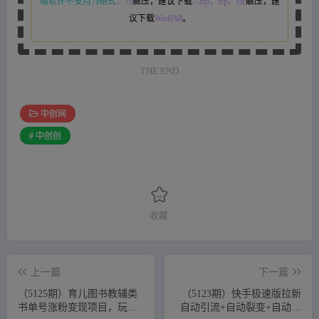
缩软件不支持7z格式
，7z
解压，建议下载
7-zip
，zip、rar
解压，建
议下载
WinRAR
。
THE END
中创网
# 中创创
收藏
上一篇
下一篇
（5125期）育儿图书教辅类
（5123期）快手极速版拉新
书单号涨粉变现项目，玩法
自动引流+自动裂变+自动成