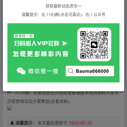
关注
私信
2年前发布
获取最新动态资讯～
979
付费资源
温馨提示：左丨QQ群(点击可直达)，右丨公众号
（5126期）奶茶店创业开店经营管理技术培训资料开业节日促营销活动方案策划(全套资料)
此内容为付费资源，请付费后查看
5
积分
2
免费
黄金会员
超级会员(永久VIP)
登录购买
站长QQ：1970819299
验证码错误，网址最后 pwd 前面的 ? 换成 &
温馨提示：
本文最后更新于
2024-05-14