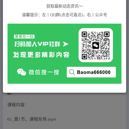
关注
私信
2年前发布
获取最新动态资讯～
748
付费资源
温馨提示：左丨QQ群(点击可直达)，右丨公众号
2023实体店家精准获客训练，带你学习简单落地的获客秘籍（27节课）
此内容为付费资源，请付费后查看
5
积分
免费
免费
黄金会员
超级会员(永久VIP)
登录购买
站长QQ：1970819299
验证码错误，网址最后 pwd 前面的 ? 换成 &
课程内容：
01_第1节，课程先导.mp4