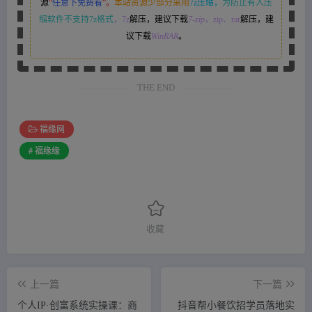
源
“
任意下免费看
”。
本站资源少部分采用
7z压缩，
为防止有人压
缩软件不支持7z格式
，7z
解压，建议下载
7-zip
，zip、rar
解压，建
议下载
WinRAR
。
THE END
福缘网
# 福缘缘
收藏
上一篇
下一篇
个人IP·创富系统实操课：商
抖音帮小餐饮招学员落地实