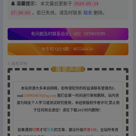
温馨提示：
本文最后更新于
2024-05-14
17:30:03
，若已失效，请及时联系
站长
删除。
有问题及时联系站长，QQ：1970819299
大牛的 QQ 6群：865544434~
©
版权声明
重要声明
本站资源大多来自网络，如有侵犯你的权益请联系管理员
E-
mail:
1589650676@qq.com
我们会第一时间进行审核删除。站内资
源为网友个人学习或测试研究使用，未经原版权作者许可,禁止用
于任何商业途径！请在下载24小时内删除！
如果遇到
付费
才可
观看
的文章，建议升级
终身VIP。
全站所有资