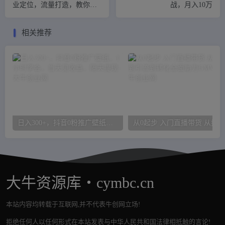
业定位，流量打造，教你做
战，月入10万
个赚钱的抖音号
相关推荐
日入300+，抖音0粉推广壁纸，1小时学会，当天见收益，隔天提现
大牛资源库・cymbc.cn
本站内容均转载于互联网,并不代表牛创网立场!
拒绝任何人以任何形式在本站发表与中华人民共和国法律相抵触的言论!