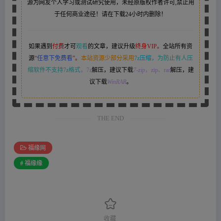
源为网友个人学习或测试研究使用，未经原版权作者许可,禁止用
于任何商业途径！请在下载24小时内删除！
如果遇到
付费
才可
观看
的文章，建议升级
终身VIP。
全站所有资
源
“
任意下免费看
”。
本站资源少部分采用
7z压缩，
为防止有人压
缩软件不支持7z格式
，7z
解压，建议下载
7-zip
，zip、rar
解压，建
议下载
WinRAR
。
THE END
福缘网
# 福缘缘
收藏