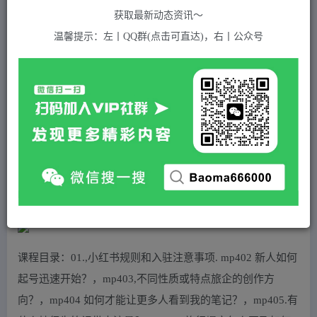
关注
私信
2年前发布
获取最新动态资讯～
592
付费资源
温馨提示：左丨QQ群(点击可直达)，右丨公众号
旅游小红人旅游笔记小红书实战课，新人迅速开始制作旅行爆文加速转化！
此内容为付费资源，请付费后查看
5
积分
免费
免费
黄金会员
超级会员(永久VIP)
登录购买
站长QQ：1970819299
验证码错误，网址最后 pwd 前面的 ? 换成 &
课程目录：01.,小红书规则和入驻注意事项. mp402 新人如何
起号迅速开始？，mp403,不同性质或特点旅企的创作方
向？，mp404 如何才能让更多人看到我的笔记？，mp405.有