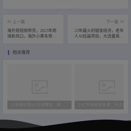
上一篇
下一篇
海外短视频带货，2023年跨
23年最火的银发经济，老年
境新风口，海外小黄车带货
人AI绘画项目，大流量高转
新机遇。
化，未来趋势大风口。
相关推荐
AI电商绘图SD详细教程：部署安装+提示词+模型应用全流程
小红