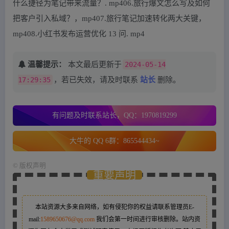
什么捷径为笔记带来流量？. mp406.旅行爆文怎么写及如何
把客户引入私域？，mp407.旅行笔记加速转化两大关键，
mp408.小红书发布运营优化 13 问. mp4
温馨提示：
本文最后更新于
2024-05-14
17:29:35
，若已失效，请及时联系
站长
删除。
有问题及时联系站长，QQ：1970819299
大牛的 QQ 6群：865544434~
©
版权声明
重要声明
本站资源大多来自网络，如有侵犯你的权益请联系管理员
E-
mail:
1589650676@qq.com
我们会第一时间进行审核删除。站内资