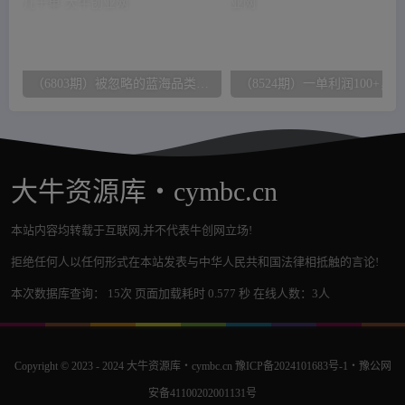
（6803期）被忽略的蓝海品类“十八籽”，10倍的利润差价，同行一天几十单
大牛资源库・cymbc.cn
本站内容均转载于互联网,并不代表牛创网立场!
拒绝任何人以任何形式在本站发表与中华人民共和国法律相抵触的言论!
本次数据库查询： 15次 页面加载耗时 0.577 秒 在线人数：3人
Copyright © 2023 - 2024
大牛资源库・cymbc.cn
豫ICP备2024101683号-1
・
豫公网
安备41100202001131号