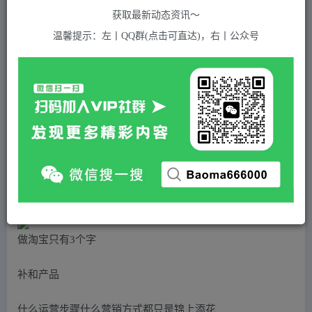
关注
私信
2年前发布
获取最新动态资讯～
928
付费资源
温馨提示：左丨QQ群(点击可直达)，右丨公众号
（5095期）2023最新淘宝补单特训营，8种补单方法总有一种适合你！
此内容为付费资源，请付费后查看
5
积分
2
免费
黄金会员
超级会员(永久VIP)
登录购买
站长QQ：1970819299
验证码错误，网址最后 pwd 前面的 ? 换成 &
做淘宝只有3个字
补和产品
什么运营步骤什么营销方式都只是锦上添花