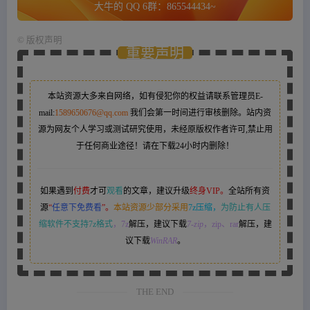
大牛的 QQ 6群：865544434~
©
版权声明
重要声明
本站资源大多来自网络，如有侵犯你的权益请联系管理员
E-
mail:
1589650676@qq.com
我们会第一时间进行审核删除。站内资
源为网友个人学习或测试研究使用，未经原版权作者许可,禁止用
于任何商业途径！请在下载24小时内删除！
如果遇到
付费
才可
观看
的文章，建议升级
终身VIP。
全站所有资
源
“
任意下免费看
”。
本站资源少部分采用
7z压缩，
为防止有人压
缩软件不支持7z格式
，7z
解压，建议下载
7-zip
，zip、rar
解压，建
议下载
WinRAR
。
THE END