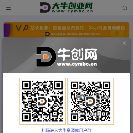
点击开通分站+
每日收入300+
文字广告火爆招租
文字广告火爆招租
文字广告火爆招租
文字广告火爆招租
文字广告火爆招租
文字广告火爆招租
首页
付费项目
中创网
正文
（5095期）2023最新淘宝补单特训营，8种补单方
法总有一种适合你！
扫码进入大牛资源库用户群
Train03