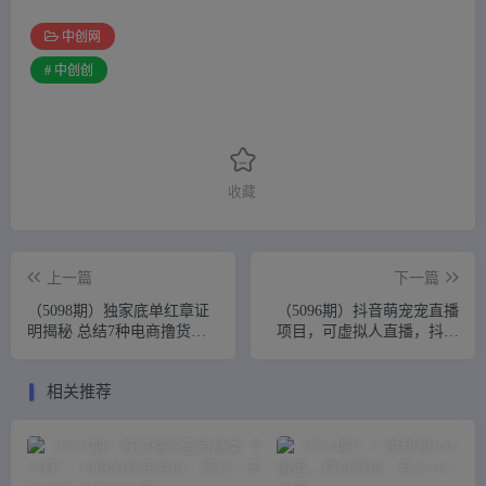
中创网
# 中创创
收藏
上一篇
下一篇
（5098期）独家底单红章证
（5096期）抖音萌宠宠直播
明揭秘 总结7种电商撸货方
项目，可虚拟人直播，抖音
法 操作简单,单天200+【仅揭
报白，实时互动直播【软件
秘】
+教程】
相关推荐