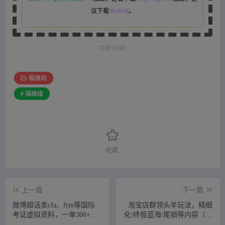
议下载
WinRAR
。
THE END
福缘网
# 福缘缘
收藏
上一篇
下一篇
微博超话卖cfa、frm等国际
淘宝店群领头羊玩法，精细
考证虚拟资料，一单300+，
化/终极蓝海/尾销等内容（第
一部手机轻松日入1000+
10-12期）