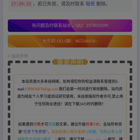
17:29:15
，若已失效，请及时联系
站长
删除。
有问题及时联系站长，QQ：1970819299
大牛的 QQ 6群：865544434~
©
版权声明
重要声明
本站资源大多来自网络，如有侵犯你的权益请联系管理员
E-
mail:
1589650676@qq.com
我们会第一时间进行审核删除。站内资
源为网友个人学习或测试研究使用，未经原版权作者许可,禁止用
于任何商业途径！请在下载24小时内删除！
如果遇到
付费
才可
观看
的文章，建议升级
终身VIP。
全站所有资
源
“
任意下免费看
”。
本站资源少部分采用
7z压缩，
为防止有人压
缩软件不支持7z格式
，7z
解压，建议下载
7-zip
，zip、rar
解压，建