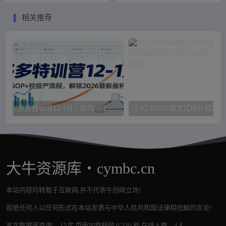
相关推荐
多多特训营12-1月：矩阵SOP+ 控投产流程，解锁2026最新盈利打法
小红
大牛资源库・cymbc.cn
本站内容均转载于互联网,并不代表牛创网立场!
拒绝任何人以任何形式在本站发表与中华人民共和国法律相抵触的言论!
本次数据库查询： 15次 页面加载耗时 0.530 秒 在线人数：4人