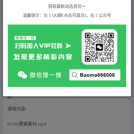
关注
私信
2年前发布
获取最新动态资讯～
789
付费资源
温馨提示：左丨QQ群(点击可直达)，右丨公众号
抖音无人直播技巧专栏，不用真人出境，小白轻松上手（27节）
此内容为付费资源，请付费后查看
5
积分
免费
免费
黄金会员
超级会员(永久VIP)
登录购买
站长QQ：1970819299
验证码错误，网址最后 pwd 前面的 ? 换成 &
课程内容：
01obs更换素材.mp4