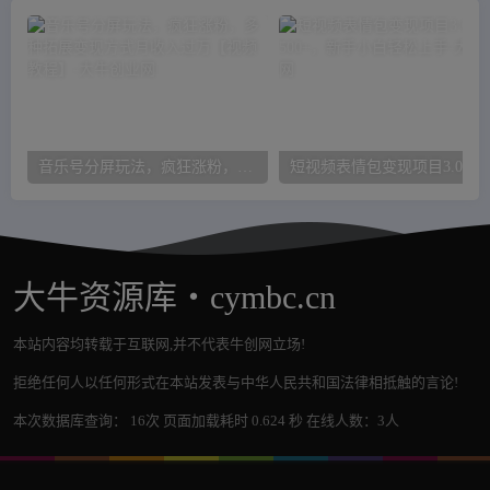
音乐号分屏玩法，疯狂涨粉，多种拓展变现方式月收入过万【视频教程】
大牛资源库・cymbc.cn
本站内容均转载于互联网,并不代表牛创网立场!
拒绝任何人以任何形式在本站发表与中华人民共和国法律相抵触的言论!
本次数据库查询： 16次 页面加载耗时 0.624 秒 在线人数：3人