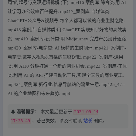
周"的起号与变现逻辑拆解 (下). mp416 案例库-综合类:用 AI
让学习办公效率百倍提升. mp417_案例库-自媒体类:
ChatGPT+公众号&视频号-每个人都可以做的商业生财之路.
mp418 案例库-自媒体类:用 ChatGPT 实现知乎好物的高效卖
货. mp419_案例库-设计类:用 Midjourney 完成产品设计通路.
mp420_案例库-电商类: AI 模特的生财闭环. mp421_案例库-
电商类:数字人视频&直播的生财逻辑. mp422_案例库-通用
类:用 AI10 分钟打通一个新的创业机会. mp423_案例库-工具
类:利用 AI 的 API 搭建自动化工具,实现全天候的商业变现.
mp424_案例库-新行业:信息导航站的流量生意. mp425_4.1-
AI 的产业地图和未来趋势. mp4
温馨提示：
本文最后更新于
2024-05-14
17:28:49
，若已失效，请及时联系
站长
删除。