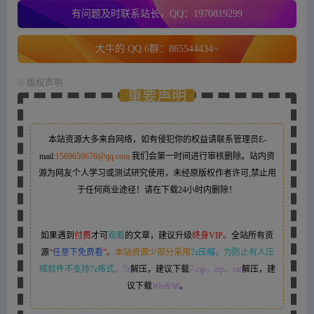
有问题及时联系站长，QQ：1970819299
大牛的 QQ 6群：865544434~
©
版权声明
重要声明
本站资源大多来自网络，如有侵犯你的权益请联系管理员
E-
mail:
1589650676@qq.com
我们会第一时间进行审核删除。站内资
源为网友个人学习或测试研究使用，未经原版权作者许可,禁止用
于任何商业途径！请在下载24小时内删除！
如果遇到
付费
才可
观看
的文章，建议升级
终身VIP。
全站所有资
源
“
任意下免费看
”。
本站资源少部分采用
7z压缩，
为防止有人压
缩软件不支持7z格式
，7z
解压，建议下载
7-zip
，zip、rar
解压，建
议下载
WinRAR
。