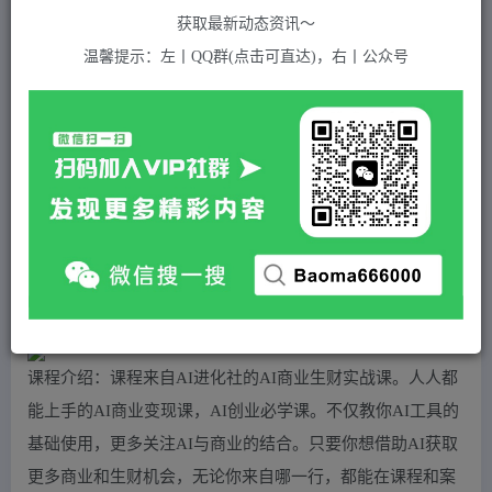
关注
私信
2年前发布
获取最新动态资讯～
447
付费资源
温馨提示：左丨QQ群(点击可直达)，右丨公众号
AI商业生财实战课，人人都能上手的AI商业变现课，AI创业必学。
此内容为付费资源，请付费后查看
5
积分
免费
免费
黄金会员
超级会员(永久VIP)
登录购买
站长QQ：1970819299
验证码错误，网址最后 pwd 前面的 ? 换成 &
课程介绍：课程来自AI进化社的AI商业生财实战课。人人都
能上手的AI商业变现课，AI创业必学课。不仅教你AI工具的
基础使用，更多关注AI与商业的结合。只要你想借助AI获取
更多商业和生财机会，无论你来自哪一行，都能在课程和案