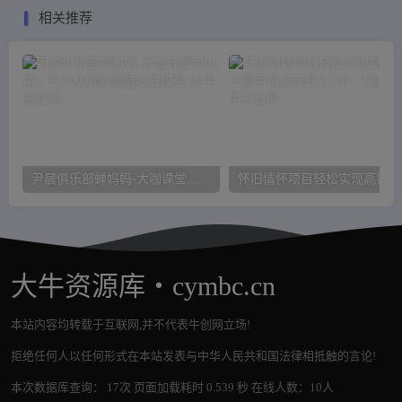
相关推荐
尹晨俱乐部蝉妈妈-大咖课堂第01期，千川从0到1爆量投放模型
怀旧
大牛资源库・cymbc.cn
本站内容均转载于互联网,并不代表牛创网立场!
拒绝任何人以任何形式在本站发表与中华人民共和国法律相抵触的言论!
本次数据库查询： 17次 页面加载耗时 0.539 秒 在线人数：10人