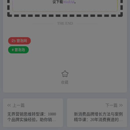
议下载
WinRAR
。
THE END
冒泡网
# 冒泡泡
收藏
上一篇
下一篇
无界营销思维转型课：1000
新消费品牌增长方法与案例
个品牌实操经验，助你销量
精华课：20年消费赛道的经
倍增（20节视频）
验与坑全收录