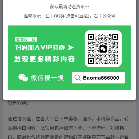
399
获取最新动态资讯～
付费资源
温馨提示：左丨QQ群(点击可直达)，右丨公众号
外面收费388的电商回收项目，一单利润100+
此内容为付费资源，请付费后查看
5
积分
2
免费
黄金会员
超级会员(永久VIP)
登录购买
站长QQ：1970819299
验证码错误，网址最后 pwd 前面的 ? 换成 &
项目介绍：
通过信息差，在各大平台下单美妆，酒水，手机等商品，转
寄到档口回收，此项目包括如何下单，下单流程，对接档
口，同时也包括外面收费的得物鞋子搬砖只要下单就一定有