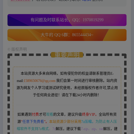
有问题及时联系站长，QQ：1970819299
大牛的 QQ 6群：865544434~
©
版权声明
重要声明
本站资源大多来自网络，如有侵犯你的权益请联系管理员
E-
mail:
1589650676@qq.com
我们会第一时间进行审核删除。站内资
源为网友个人学习或测试研究使用，未经原版权作者许可,禁止用
于任何商业途径！请在下载24小时内删除！
如果遇到
付费
才可
观看
的文章，建议升级
终身VIP。
全站所有资
源
“
任意下免费看
”。
本站资源少部分采用
7z压缩，
为防止有人压
缩软件不支持7z格式
，7z
解压，建议下载
7-zip
，zip、rar
解压，建