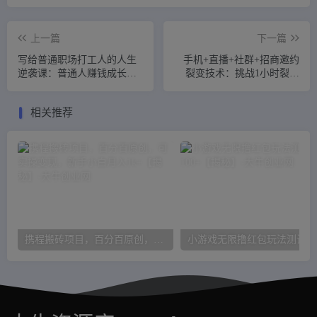
上一篇
下一篇
写给普通职场打工人的人生
手机+直播+社群+招商邀约
逆袭课：普通人赚钱成长课
裂变技术：挑战1小时裂变
从白手起家到年赚百万
1000人（8节视频教程）
相关推荐
携程搬砖项目，百分百原创，可实操变现，新手小白月入1k+【揭秘】
小