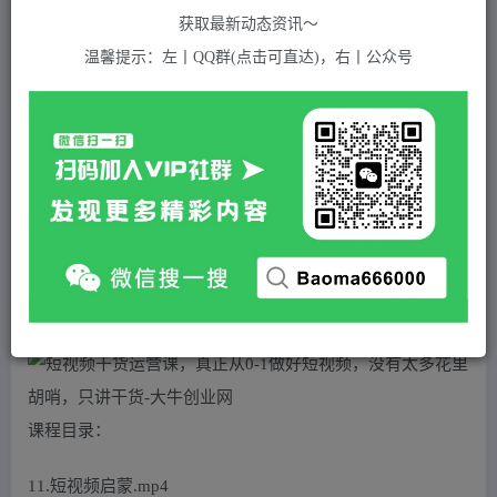
关注
私信
2年前发布
获取最新动态资讯～
650
付费资源
温馨提示：左丨QQ群(点击可直达)，右丨公众号
短视频干货运营课，真正从0-1做好短视频，没有太多花里胡哨，只讲干货
此内容为付费资源，请付费后查看
5
积分
2
免费
黄金会员
超级会员(永久VIP)
登录购买
站长QQ：1970819299
验证码错误，网址最后 pwd 前面的 ? 换成 &
课程目录：
11.短视频启蒙.mp4