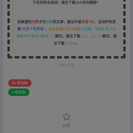
于任何商业途径！请在下载24小时内删除！
如果遇到
付费
才可
观看
的文章，建议升级
终身VIP。
全站所有资
源
“
任意下免费看
”。
本站资源少部分采用
7z压缩，
为防止有人压
缩软件不支持7z格式
，7z
解压，建议下载
7-zip
，zip、rar
解压，建
议下载
WinRAR
。
THE END
冒泡网
# 冒泡泡
收藏