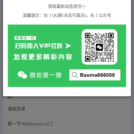
关注
私信
2年前发布
获取最新动态资讯～
684
付费资源
温馨提示：左丨QQ群(点击可直达)，右丨公众号
AI绘画·变现陪跑营，快速产出可商业变现的图（11节课）
此内容为付费资源，请付费后查看
5
积分
免费
免费
黄金会员
超级会员(永久VIP)
登录购买
站长QQ：1970819299
验证码错误，网址最后 pwd 前面的 ? 换成 &
课程目录
第一节:Midjourney入门