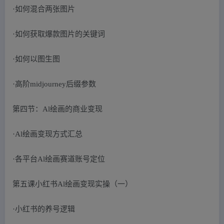
·如何混合两张图片
·如何获取爆款图片的关键词
·如何以图生图
·高阶midjourney后缀参数
第四节：Al绘画的商业变现
·Al绘画变现方式汇总
·各平台Al绘画赛道账号定位
第五课小红书Al绘画变现实操（一）
·小红书的养号逻辑