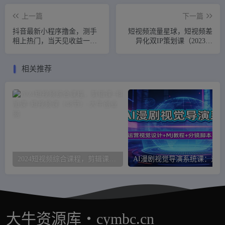
上一篇
下一篇
抖音最新小程序撸金，测手
短视频流量星球，短视频差
相上热门，当天见收益一小
异化双IP策划课（2023新
时变现300+
版）
相关推荐
2024短视频综合课程，剪辑课+抖加课+短视频课（48节）
大牛资源库・cymbc.cn