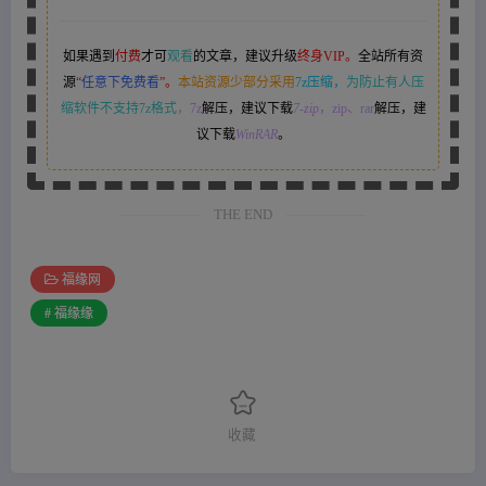
如果遇到
付费
才可
观看
的文章，建议升级
终身VIP。
全站所有资
源
“
任意下免费看
”。
本站资源少部分采用
7z压缩，
为防止有人压
缩软件不支持7z格式
，7z
解压，建议下载
7-zip
，zip、rar
解压，建
议下载
WinRAR
。
THE END
福缘网
# 福缘缘
收藏