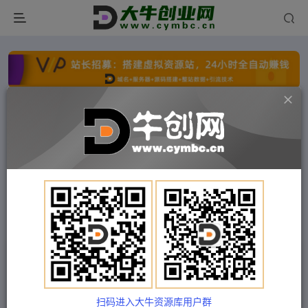
点击开通分站+
每日收入300+
文字广告火爆招租
文字广告火爆招租
文字广告火爆招租
文字广告火爆招租
文字广告火爆招租
文字广告火爆招租
首页
付费项目
福缘网
正文
AI绘画·变现陪跑营，快速产出可商业变现的图
（11节课）
扫码进入大牛资源库用户群
Train03