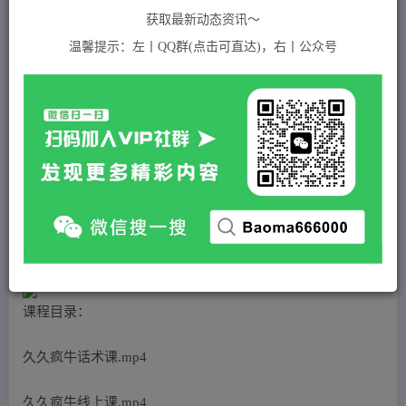
关注
私信
2年前发布
获取最新动态资讯～
489
付费资源
温馨提示：左丨QQ群(点击可直达)，右丨公众号
（5046期）2023最新线上纯自然流起号课程，带你玩转自然流，可以闭眼上车！
此内容为付费资源，请付费后查看
5
积分
2
免费
黄金会员
超级会员(永久VIP)
登录购买
站长QQ：1970819299
验证码错误，网址最后 pwd 前面的 ? 换成 &
课程目录：
久久疯牛话术课.mp4
久久疯牛线上课.mp4