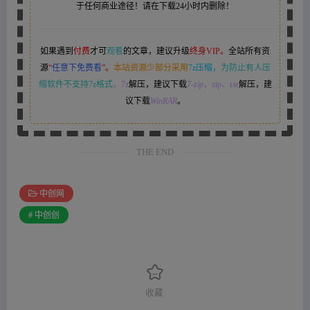
于任何商业途径！请在下载24小时内删除！
如果遇到
付费
才可
观看
的文章，建议升级
终身VIP。
全站所有资
源
“
任意下免费看
”。
本站资源少部分采用
7z压缩，
为防止有人压
缩软件不支持7z格式
，7z
解压，建议下载
7-zip
，zip、rar
解压，建
议下载
WinRAR
。
THE END
中创网
# 中创创
收藏