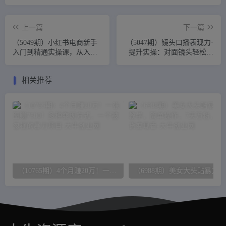
上一篇
下一篇
（5049期）小红书电商新手
（5047期）镜头口播表现力·
入门到精通实操课，从入门
提升实操：对面镜头轻松自
到精通做爆款笔记，开店运
然自信口播（23节课）
营
相关推荐
（10765期）4个月赚20万！一张图赚7500！多种变现方式，一个被忽视的暴力项目
（6