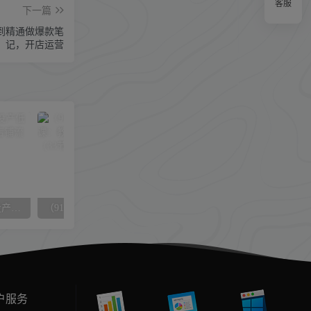
客服
下一篇
到精通做爆款笔
记，开店运营
（8197期）2023直通车高投产低价引流玩法，教你如何引爆店铺流量！
（9124期）管理者必学的领导力课：教你解决团队沟通和激励难题（33节课）
户服务