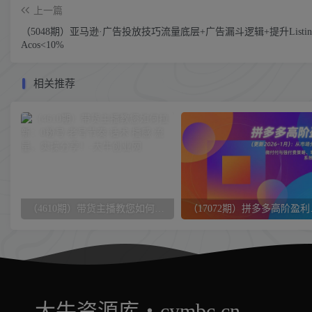
上一篇
（5048期）亚马逊·广告投放技巧流量底层+广告漏斗逻辑+提升Listi
Acos<10%
相关推荐
（4610期）带货主播教您如何拉新：0粉号/老号节奏/话术/播感/流量，实操分享！
（17072期）拼多多
大牛资源库・cymbc.cn