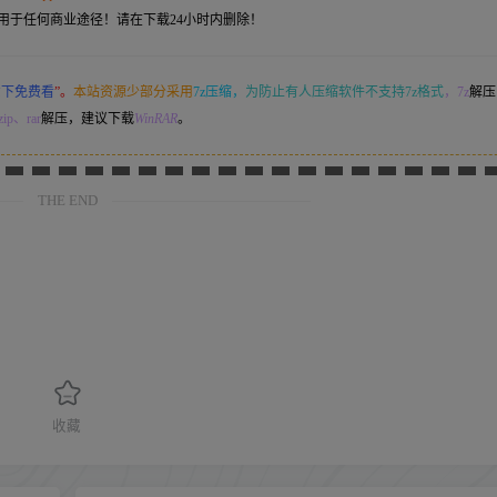
用于任何商业途径！请在下载24小时内删除！
意下免费看
”。
本站资源少部分采用
7z压缩，
为防止有人压缩软件不支持7z格式
，7z
解压
ip、rar
解压，建议下载
WinRAR
。
THE END
收藏