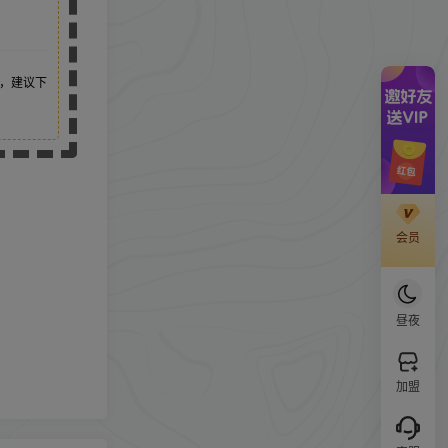
，建议下
会员
昼夜
加盟