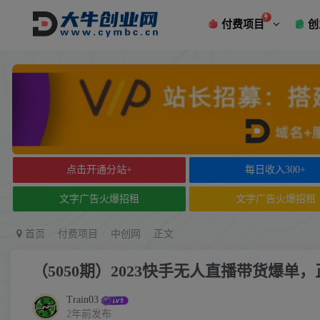
付费项目
创
点击开通分站+
每日收入300+
文字广告火爆招租
文字广告火爆招租
首页
付费项目
中创网
正文
（5050期）2023快手无人直播带货爆单
Train03
2年前发布