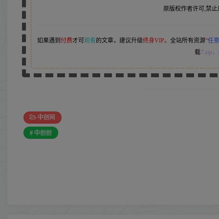
原版权作者许可,禁止
如果遇到
付费
才可
观看
的文章，建议升级
终身VIP。
全站所有资源
“
任
载
7-zip
，z
中创网
# 中创创