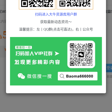
扫码进入大牛资源库用户群
此内容为付费资源，请付费后查看
获取最新动态资讯～
温馨提示：左丨QQ群(点击可直达)，右丨公众号
5
积分
2
超级会员(永久VIP)
黄金会员
免费
登
站长QQ：1970819299
验证码错误，网址最后 pwd 前面的