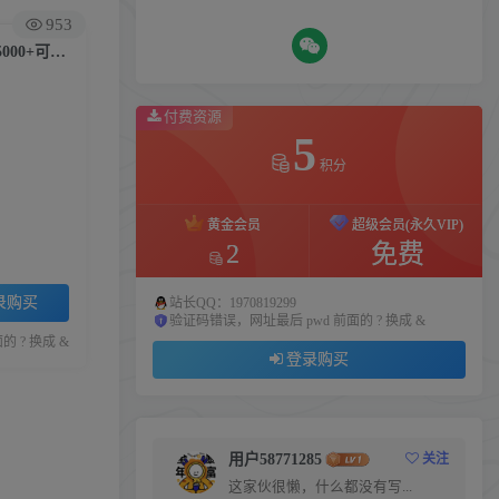
953
（5050期）2023快手无人直播带货爆单，正规合法长期稳定 单账号月收益5000+可批量操作
付费资源
5
积分
黄金会员
超级会员(永久VIP)
2
免费
录购买
站长QQ：1970819299
验证码错误，网址最后 pwd 前面的 ? 换成 &
 ? 换成 &
登录购买
用户58771285
关注
这家伙很懒，什么都没有写...