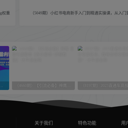
ng权重
（5049期）小红书电商新手入门到精通实操课，从入门
高阶盈利课(更新2026-1月)：从市场分析到诊断优化、微付费与强付费策略，掌握系统运营
（4660期）【引流必备】神鹰-豆瓣引流脚本【永久脚本+详细教程】
关于我们
特色功能
用