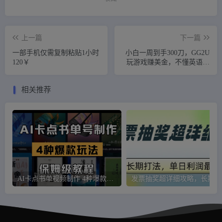
上一篇
下一篇
一部手机仅需复制粘贴1小时
小白一周到手300刀，GG2U
120￥
玩游戏赚美金，不懂英语也
能赚钱
相关推荐
AI卡点书单视频制作 4种爆款书单号玩法 保姆级教程
发