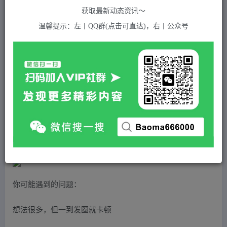
关注
私信
2年前发布
获取最新动态资讯～
749
付费资源
温馨提示：左丨QQ群(点击可直达)，右丨公众号
私域-出圈计划系列课程之朋友圈-表达课，2023全新口碑训练营
此内容为付费资源，请付费后查看
5
积分
免费
免费
黄金会员
超级会员(永久VIP)
登录购买
站长QQ：1970819299
验证码错误，网址最后 pwd 前面的 ? 换成 &
你可能遇到的问题：
想法很多，但一到发圈就卡顿