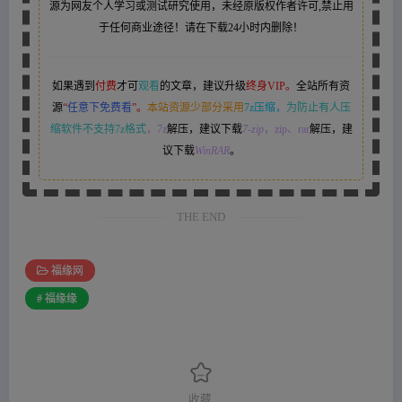
源为网友个人学习或测试研究使用，未经原版权作者许可,禁止用
于任何商业途径！请在下载24小时内删除！
如果遇到
付费
才可
观看
的文章，建议升级
终身VIP。
全站所有资
源
“
任意下免费看
”。
本站资源少部分采用
7z压缩，
为防止有人压
缩软件不支持7z格式
，7z
解压，建议下载
7-zip
，zip、rar
解压，建
议下载
WinRAR
。
THE END
福缘网
# 福缘缘
收藏