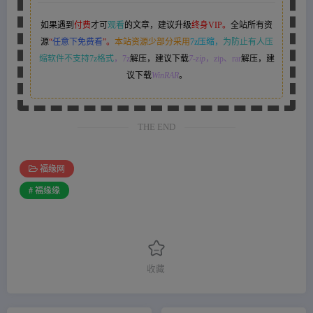
如果遇到
付费
才可
观看
的文章，建议升级
终身VIP。
全站所有资
源
“
任意下免费看
”。
本站资源少部分采用
7z压缩，
为防止有人压
缩软件不支持7z格式
，7z
解压，建议下载
7-zip
，zip、rar
解压，建
议下载
WinRAR
。
THE END
福缘网
# 福缘缘
收藏