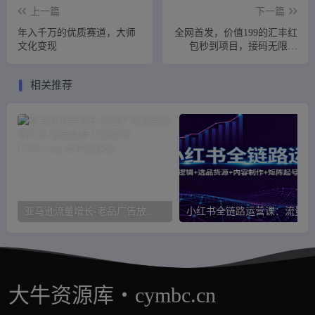
上一篇
下一篇
年入千万的优质赛道，大师
全网首发，价值199的汇丰红
文化变现
包秒到项目，接码无限撸
1.88
相关推荐
亚马逊流量增长-老品广告放量增效打法/销量翻倍/打造更多TOPlisting
小红
大牛资源库・cymbc.cn