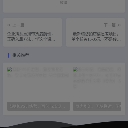
收藏
上一篇
下一篇
企业抖系直播带货启航班，
最新暗访拍店信息差项目，
正确入局方法，学这个课程
单个任务15-35元（不是传统
就够了
拍店项目）
相关推荐
短剧CPS训练营，百亿市场规模，新手可躺赚的项目
暴力引