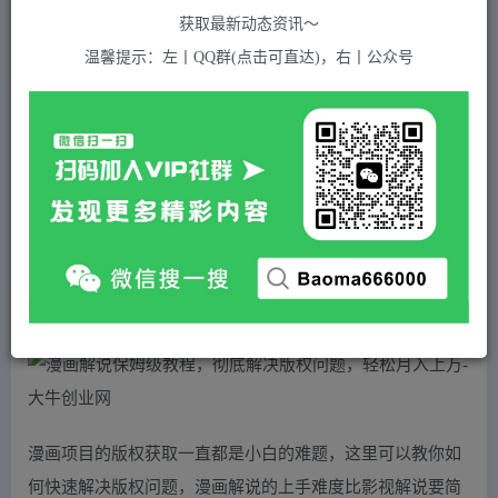
关注
私信
2年前发布
获取最新动态资讯～
927
付费资源
温馨提示：左丨QQ群(点击可直达)，右丨公众号
漫画解说保姆级教程，彻底解决版权问题，轻松月入上万
此内容为付费资源，请付费后查看
5
积分
2
免费
黄金会员
超级会员(永久VIP)
登录购买
站长QQ：1970819299
验证码错误，网址最后 pwd 前面的 ? 换成 &
漫画项目的版权获取一直都是小白的难题，这里可以教你如
何快速解决版权问题，漫画解说的上手难度比影视解说要简