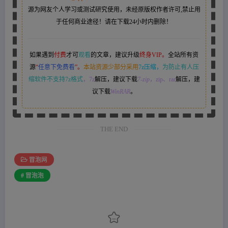
源为网友个人学习或测试研究使用，未经原版权作者许可,禁止用
于任何商业途径！请在下载24小时内删除！
如果遇到
付费
才可
观看
的文章，建议升级
终身VIP。
全站所有资
源
“
任意下免费看
”。
本站资源少部分采用
7z压缩，
为防止有人压
缩软件不支持7z格式
，7z
解压，建议下载
7-zip
，zip、rar
解压，建
议下载
WinRAR
。
THE END
冒泡网
# 冒泡泡